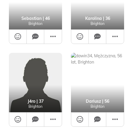
Sebastian
| 46
Karolina
| 36
Brighton
Brighton
J4ro
| 37
Dariusz
| 56
Brighton
Brighton