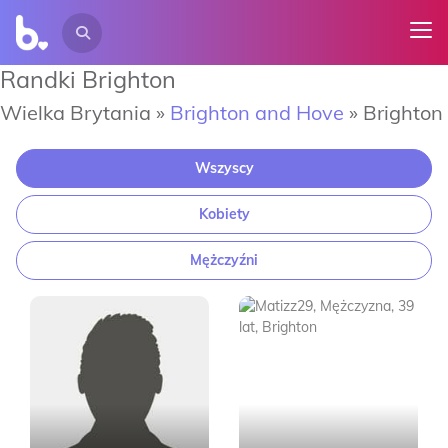
Randki Brighton
Wielka Brytania »
Brighton and Hove
»
Brighton
Wszyscy
Kobiety
Mężczyźni