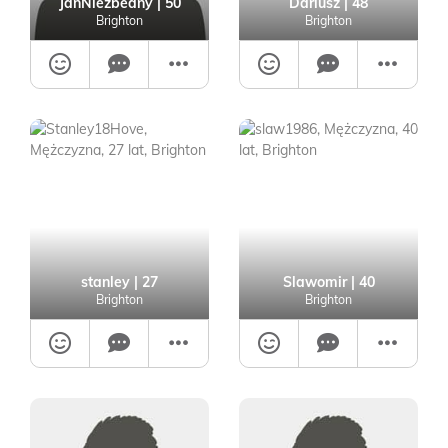
JanNiezbedny
| 50
Dariusz
| 48
Brighton
Brighton
stanley
| 27
Slawomir
| 40
Brighton
Brighton