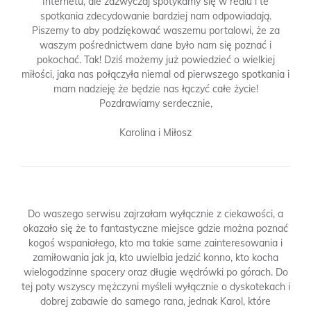
Internetu, ale zazwyczaj spotykamy się w realu i te
spotkania zdecydowanie bardziej nam odpowiadają.
Piszemy to aby podziękować waszemu portalowi, że za
waszym pośrednictwem dane było nam się poznać i
pokochać. Tak! Dziś możemy już powiedzieć o wielkiej
miłości, jaka nas połączyła niemal od pierwszego spotkania i
mam nadzieję że będzie nas łączyć całe życie!
Pozdrawiamy serdecznie,
Karolina i Miłosz
Do waszego serwisu zajrzałam wyłącznie z ciekawości, a
okazało się że to fantastyczne miejsce gdzie można poznać
kogoś wspaniałego, kto ma takie same zainteresowania i
zamiłowania jak ja, kto uwielbia jedzić konno, kto kocha
wielogodzinne spacery oraz długie wędrówki po górach. Do
tej poty wszyscy mężczyni myśleli wyłącznie o dyskotekach i
dobrej zabawie do samego rana, jednak Karol, które