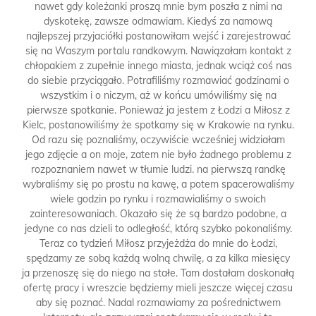
nawet gdy koleżanki proszą mnie bym poszła z nimi na
dyskotekę, zawsze odmawiam. Kiedyś za namową
najlepszej przyjaciółki postanowiłam wejść i zarejestrować
się na Waszym portalu randkowym. Nawiązałam kontakt z
chłopakiem z zupełnie innego miasta, jednak wciąż coś nas
do siebie przyciągało. Potrafiliśmy rozmawiać godzinami o
wszystkim i o niczym, aż w końcu umówiliśmy się na
pierwsze spotkanie. Ponieważ ja jestem z Łodzi a Miłosz z
Kielc, postanowiliśmy że spotkamy się w Krakowie na rynku.
Od razu się poznaliśmy, oczywiście wcześniej widziałam
jego zdjęcie a on moje, zatem nie było żadnego problemu z
rozpoznaniem nawet w tłumie ludzi. na pierwszą randkę
wybraliśmy się po prostu na kawę, a potem spacerowaliśmy
wiele godzin po rynku i rozmawialiśmy o swoich
zainteresowaniach. Okazało się że są bardzo podobne, a
jedyne co nas dzieli to odległość, którą szybko pokonaliśmy.
Teraz co tydzień Miłosz przyjeżdża do mnie do Łodzi,
spędzamy ze sobą każdą wolną chwilę, a za kilka miesięcy
ja przenoszę się do niego na stałe. Tam dostałam doskonałą
ofertę pracy i wreszcie będziemy mieli jeszcze więcej czasu
aby się poznać. Nadal rozmawiamy za pośrednictwem