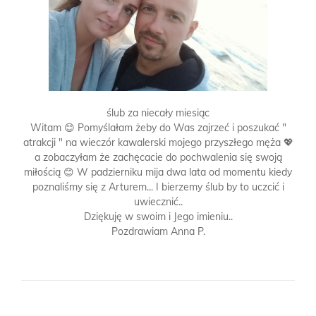
ślub za niecały miesiąc
Witam 😊 Pomyślałam żeby do Was zajrzeć i poszukać "
atrakcji " na wieczór kawalerski mojego przyszłego męża 💖
a zobaczyłam że zachęcacie do pochwalenia się swoją
miłością 😊 W padzierniku mija dwa lata od momentu kiedy
poznaliśmy się z Arturem... I bierzemy ślub by to uczcić i
uwiecznić..
Dziękuję w swoim i Jego imieniu..
Pozdrawiam Anna P.