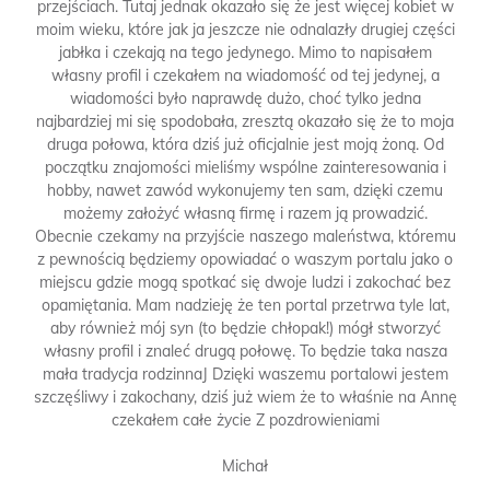
przejściach. Tutaj jednak okazało się że jest więcej kobiet w
moim wieku, które jak ja jeszcze nie odnalazły drugiej części
jabłka i czekają na tego jedynego. Mimo to napisałem
własny profil i czekałem na wiadomość od tej jedynej, a
wiadomości było naprawdę dużo, choć tylko jedna
najbardziej mi się spodobała, zresztą okazało się że to moja
druga połowa, która dziś już oficjalnie jest moją żoną. Od
początku znajomości mieliśmy wspólne zainteresowania i
hobby, nawet zawód wykonujemy ten sam, dzięki czemu
możemy założyć własną firmę i razem ją prowadzić.
Obecnie czekamy na przyjście naszego maleństwa, któremu
z pewnością będziemy opowiadać o waszym portalu jako o
miejscu gdzie mogą spotkać się dwoje ludzi i zakochać bez
opamiętania. Mam nadzieję że ten portal przetrwa tyle lat,
aby również mój syn (to będzie chłopak!) mógł stworzyć
własny profil i znaleć drugą połowę. To będzie taka nasza
mała tradycja rodzinnaJ Dzięki waszemu portalowi jestem
szczęśliwy i zakochany, dziś już wiem że to właśnie na Annę
czekałem całe życie Z pozdrowieniami
Michał