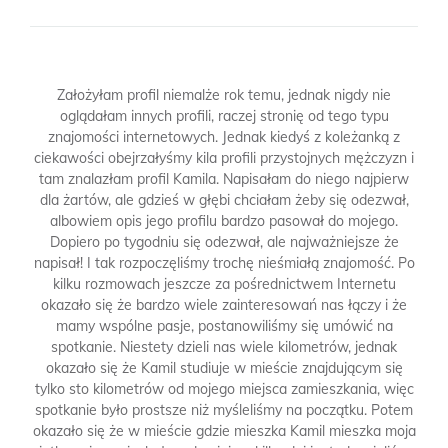
Założyłam profil niemalże rok temu, jednak nigdy nie
oglądałam innych profili, raczej stronię od tego typu
znajomości internetowych. Jednak kiedyś z koleżanką z
ciekawości obejrzałyśmy kila profili przystojnych mężczyzn i
tam znalazłam profil Kamila. Napisałam do niego najpierw
dla żartów, ale gdzieś w głębi chciałam żeby się odezwał,
albowiem opis jego profilu bardzo pasował do mojego.
Dopiero po tygodniu się odezwał, ale najważniejsze że
napisał! I tak rozpoczęliśmy trochę nieśmiałą znajomość. Po
kilku rozmowach jeszcze za pośrednictwem Internetu
okazało się że bardzo wiele zainteresowań nas łączy i że
mamy wspólne pasje, postanowiliśmy się umówić na
spotkanie. Niestety dzieli nas wiele kilometrów, jednak
okazało się że Kamil studiuje w mieście znajdującym się
tylko sto kilometrów od mojego miejsca zamieszkania, więc
spotkanie było prostsze niż myśleliśmy na początku. Potem
okazało się że w mieście gdzie mieszka Kamil mieszka moja