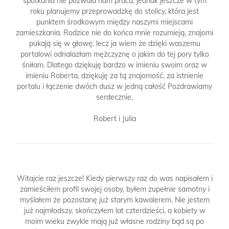
spotkania nie pozwala nam praca, jednak jeszcze w tym
roku planujemy przeprowadzkę do stolicy, która jest
punktem środkowym między naszymi miejscami
zamieszkania. Rodzice nie do końca mnie rozumieją, znajomi
pukają się w głowę, lecz ja wiem że dzięki waszemu
portalowi odnalazłam mężczyznę o jakim do tej pory tylko
śniłam. Dlatego dziękuję bardzo w imieniu swoim oraz w
imieniu Roberta, dziękuję za tą znajomość, za istnienie
portalu i łączenie dwóch dusz w jedną całość Pozdrawiamy
serdecznie,
Robert i Julia
Witajcie raz jeszcze! Kiedy pierwszy raz do was napisałem i
zamieściłem profil swojej osoby, byłem zupełnie samotny i
myślałem że pozostanę już starym kawalerem. Nie jestem
już najmłodszy, skończyłem lat czterdzieści, a kobiety w
moim wieku zwykle mają już własne rodziny bąd są po