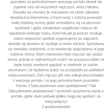
poznałam za pośrednictwem waszego portalu okazał się
zupełnie inny od wszystkich mężczyzn, wręcz idealny.
Okazało się również że mieszkamy od siebie zaledwie
dwadzieścia kilometrów, a Karol wraz z rodziną prowadzi
małą stadninę konną, gdzie umówiliśmy się na pierwsze
spotkanie i gdzie odnalazłam wyjątkowe miejsce do
spędzania wolnego czasu. Karol tak jak ja jeszcze studiuje,
zatem większość spotkań organizujemy po zajęciach,
okazało się bowiem że studiuje w moim mieście. Spotykamy
się niemalże codziennie, a na weekendy wyjeżdżamy w jego
rodzinne strony. Moim marzeniem było nauczyć się i jedzić
konno, jednak w najśmielszych snach nie przypuszczałam że
będę każdy weekend spędzać w stadninie ze swoim
ukochanym i że będziemy jedzić na przejażdżki po pobliskich
miejscowościach. Dziś mija już pół roku odkąd skorzystałam
z waszego portalu i za jego pośrednictwem poznałam
Karola. Chyba powinnam wam podziękować? Tak!
Zdecydowanie podziękować i wystawić pozytywną opinię o
portalu, gdzie dwie połówki jabłka mogą się spotkać i ze
sobą połączyć
Z pozdrowieniami