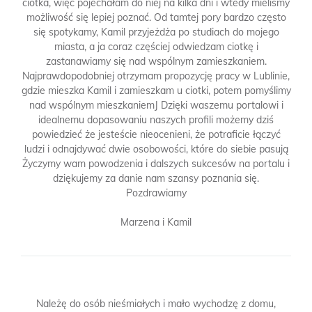
ciotka, więc pojechałam do niej na kilka dni i wtedy mieliśmy
możliwość się lepiej poznać. Od tamtej pory bardzo często
się spotykamy, Kamil przyjeżdża po studiach do mojego
miasta, a ja coraz częściej odwiedzam ciotkę i
zastanawiamy się nad wspólnym zamieszkaniem.
Najprawdopodobniej otrzymam propozycję pracy w Lublinie,
gdzie mieszka Kamil i zamieszkam u ciotki, potem pomyślimy
nad wspólnym mieszkaniemJ Dzięki waszemu portalowi i
idealnemu dopasowaniu naszych profili możemy dziś
powiedzieć że jesteście nieocenieni, że potraficie łączyć
ludzi i odnajdywać dwie osobowości, które do siebie pasują
Życzymy wam powodzenia i dalszych sukcesów na portalu i
dziękujemy za danie nam szansy poznania się.
Pozdrawiamy
Marzena i Kamil
Należę do osób nieśmiałych i mało wychodzę z domu,