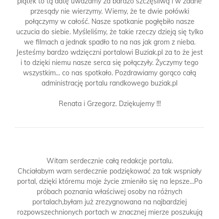
piątek to tą datę uważamy za bardzo szczęśliwą i w żadne
przesądy nie wierzymy. Wiemy, że te dwie połówki
połączymy w całość. Nasze spotkanie pogłębiło nasze
uczucia do siebie. Myśleliśmy, że takie rzeczy dzieją się tylko
we filmach a jednak spadło to na nas jak grom z nieba.
Jesteśmy bardzo wdzięczni portalowi Buziak.pl za to że jest
i to dzięki niemu nasze serca się połączyły. Życzymy tego
wszystkim... co nas spotkało. Pozdrawiamy gorąco całą
administrację portalu randkowego buziak.pl
Renata i Grzegorz. Dziękujemy !!!
Witam serdecznie całą redakcje portalu.
Chciałabym wam serdecznie podziękować za tak wspniały
portal, dzięki któremu moje życie zmieniło się na lepsze...Po
próbach poznania właściwej osoby na różnych
portalach,byłam już zrezygnowana na najbardziej
rozpowszechnionych portach w znacznej mierze poszukują