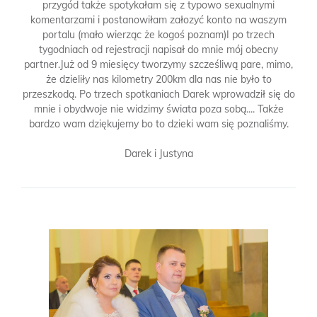
przygód także spotykałam się z typowo sexualnymi
komentarzami i postanowiłam załozyć konto na waszym
portalu (mało wierząc że kogoś poznam)I po trzech
tygodniach od rejestracji napisał do mnie mój obecny
partner.Już od 9 miesięcy tworzymy szcześliwą pare, mimo,
że dzieliły nas kilometry 200km dla nas nie było to
przeszkodą. Po trzech spotkaniach Darek wprowadził się do
mnie i obydwoje nie widzimy świata poza sobą.... Także
bardzo wam dziękujemy bo to dzieki wam się poznaliśmy.
Darek i Justyna