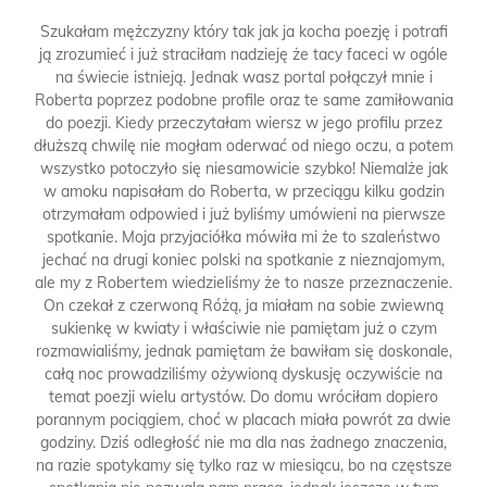
Szukałam mężczyzny który tak jak ja kocha poezję i potrafi
ją zrozumieć i już straciłam nadzieję że tacy faceci w ogóle
na świecie istnieją. Jednak wasz portal połączył mnie i
Roberta poprzez podobne profile oraz te same zamiłowania
do poezji. Kiedy przeczytałam wiersz w jego profilu przez
dłuższą chwilę nie mogłam oderwać od niego oczu, a potem
wszystko potoczyło się niesamowicie szybko! Niemalże jak
w amoku napisałam do Roberta, w przeciągu kilku godzin
otrzymałam odpowied i już byliśmy umówieni na pierwsze
spotkanie. Moja przyjaciółka mówiła mi że to szaleństwo
jechać na drugi koniec polski na spotkanie z nieznajomym,
ale my z Robertem wiedzieliśmy że to nasze przeznaczenie.
On czekał z czerwoną Różą, ja miałam na sobie zwiewną
sukienkę w kwiaty i właściwie nie pamiętam już o czym
rozmawialiśmy, jednak pamiętam że bawiłam się doskonale,
całą noc prowadziliśmy ożywioną dyskusję oczywiście na
temat poezji wielu artystów. Do domu wróciłam dopiero
porannym pociągiem, choć w placach miała powrót za dwie
godziny. Dziś odległość nie ma dla nas żadnego znaczenia,
na razie spotykamy się tylko raz w miesiącu, bo na częstsze