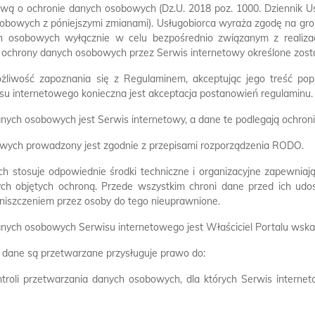
wą o ochronie danych osobowych (Dz.U. 2018 poz. 1000. Dziennik Us
obowych z póniejszymi zmianami). Usługobiorca wyraża zgodę na gr
h osobowych wyłącznie w celu bezpośrednio związanym z realiza
 ochrony danych osobowych przez Serwis internetowy określone został
liwość zapoznania się z Regulaminem, akceptując jego treść pop
isu internetowego konieczna jest akceptacja postanowień regulaminu.
nych osobowych jest Serwis internetowy, a dane te podlegają ochroni
wych prowadzony jest zgodnie z przepisami rozporządzenia RODO.
ch stosuje odpowiednie środki techniczne i organizacyjne zapewni
ych objętych ochroną. Przede wszystkim chroni dane przed ich udo
niszczeniem przez osoby do tego nieuprawnione.
nych osobowych Serwisu internetowego jest Właściciel Portalu wsk
e dane są przetwarzane przysługuje prawo do:
ntroli przetwarzania danych osobowych, dla których Serwis intern