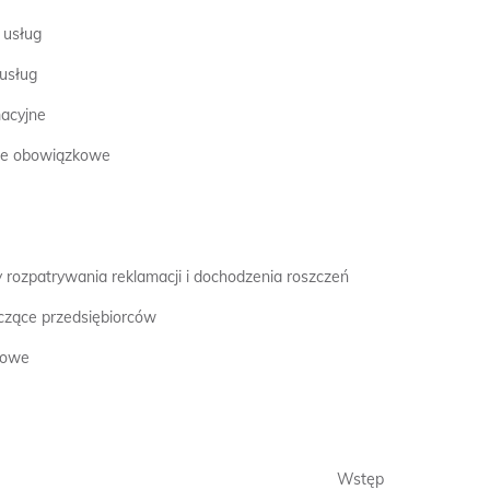
 usług
usług
acyjne
nie obowiązkowe
rozpatrywania reklamacji i dochodzenia roszczeń
czące przedsiębiorców
cowe
Wstęp