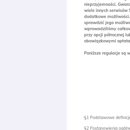
nieprzyjemności. Gwar
wiele innych serwisów 
dodatkowe możliwości. 
sprawdzić jego możliw
wprowadziliśmy całkowi
przy opcji półrocznej l
obowiązkowymi opłatam
Poniższe regulacje są
§1 Podstawowe definicj
§2 Postanowienia ogóln