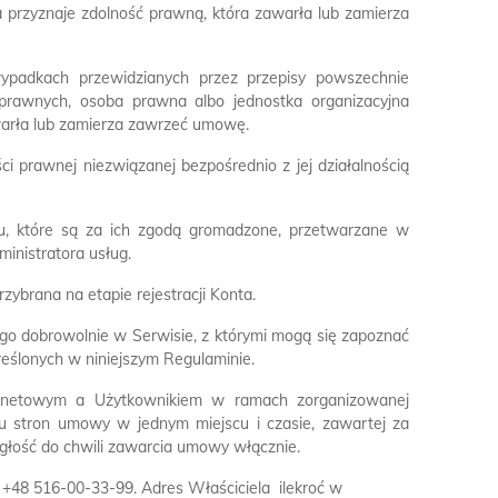
 przyznaje zdolność prawną, która zawarła lub zamierza
wypadkach przewidzianych przez przepisy powszechnie
 prawnych, osoba prawna albo jednostka organizacyjna
warła lub zamierza zawrzeć umowę.
 prawnej niezwiązanej bezpośrednio z jej działalnością
isu, które są za ich zgodą gromadzone, przetwarzane w
inistratora usług.
zybrana na etapie rejestracji Konta.
iego dobrowolnie w Serwisie, z którymi mogą się zapoznać
eślonych w niniejszym Regulaminie.
rnetowym a Użytkownikiem w ramach zorganizowanej
u stron umowy w jednym miejscu i czasie, zawartej za
głość do chwili zawarcia umowy włącznie.
+48 516-00-33-99. Adres Właściciela  ilekroć w