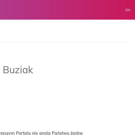
EN
 Buziak
w naszym Portalu nie grożą Państwu żadne