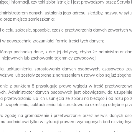
ącej informacji, czy taki zbiór istnieje i jest prowadzony przez Serwis
administratorem danych, ustalenia jego adresu, siedziby, nazwy, w syt
ska oraz miejsca zamieszkania;
i o celu, zakresie, sposobie, czasie przetwarzania danych zawartych w
i w powszechnie zrozumiałej formie treści tych danych;
 którego pochodzą dane, które jej dotyczą, chyba że administrator 
ji niejawnych lub zachowania tajemnicy zawodowej;
ia, uaktualnienia, sprostowania danych osobowych, czasowego zawi
wdziwe lub zostały zebrane z naruszeniem ustawy albo są już zbędne do
dnie z punktem 8 przysługuje prawo wglądu w treść przetwarzanyc
ych. Administrator danych osobowych jest obowiązany, do uzupełnie
a przetwarzania lub ich usunięcia ze zbioru na bieżąco i od razu po
ich uzupełnienia, uaktualnienia lub sprostowania określają odrębne p
ża zgodę na gromadzenie i przetwarzanie przez Serwis danych o
mu podmiotowi tylko w sytuacji prawem wymaganych bąd niezbędnyc