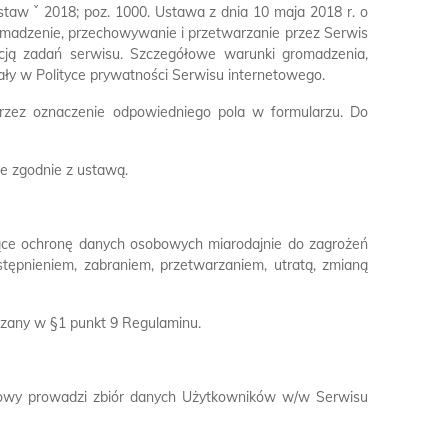
taw ˇ 2018; poz. 1000. Ustawa z dnia 10 maja 2018 r. o
omadzenie, przechowywanie i przetwarzanie przez Serwis
cją zadań serwisu. Szczegółowe warunki gromadzenia,
y w Polityce prywatności Serwisu internetowego.
rzez oznaczenie odpowiedniego pola w formularzu. Do
e zgodnie z ustawą.
ające ochronę danych osobowych miarodajnie do zagrożeń
stępnieniem, zabraniem, przetwarzaniem, utratą, zmianą
azany w §1 punkt 9 Regulaminu.
etowy prowadzi zbiór danych Użytkowników w/w Serwisu