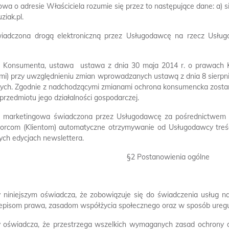
wa o adresie Właściciela rozumie się przez to następujące dane: a) s
uziak.pl
.
wiadczona drogą elektroniczną przez Usługodawcę na rzecz Usługob
Konsumenta, ustawa  ustawa z dnia 30 maja 2014 r. o prawach K
ami) przy uwzględnieniu zmian wprowadzanych ustawą z dnia 8 sierpni
nych. Zgodnie z nadchodzącymi zmianami ochrona konsumencka zostan
 przedmiotu jego działalności gospodarczej.
ga marketingowa świadczona przez Usługodawcę za pośrednictwem po
iorcom (Klientom) automatyczne otrzymywanie od Usługodawcy treśc
ych edycjach newslettera.
§2 Postanowienia ogólne
 niniejszym oświadcza, że zobowiązuje się do świadczenia usług n
episom prawa, zasadom współżycia społecznego oraz w sposób ureg
y oświadcza, że przestrzega wszelkich wymaganych zasad ochrony 