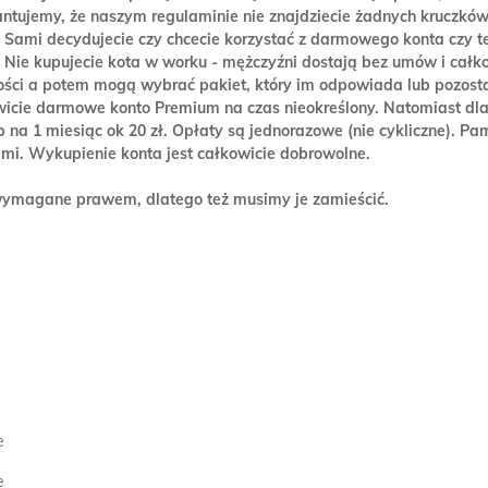
antujemy, że naszym regulaminie nie znajdziecie żadnych krucz
! Sami decydujecie czy chcecie korzystać z darmowego konta czy te
Nie kupujecie kota w worku - mężczyźni dostają bez umów i całk
ości a potem mogą wybrać pakiet, który im odpowiada lub pozost
cie darmowe konto Premium na czas nieokreślony. Natomiast dla 
ub na 1 miesiąc ok 20 zł. Opłaty są jednorazowe (nie cykliczne). 
i. Wykupienie konta jest całkowicie dobrowolne.
 wymagane prawem, dlatego też musimy je zamieścić.
e
e