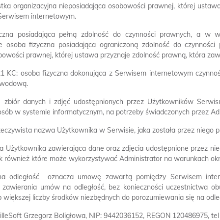
tka organizacyjna nieposiadająca osobowości prawnej, której ustawa
erwisem internetowym.
zyczna posiadająca pełną zdolność do czynności prawnych, a w 
e osoba fizyczna posiadająca ograniczoną zdolność do czynności
bowości prawnej, której ustawa przyznaje zdolność prawną, która za
21 KC: osoba fizyczna dokonująca z Serwisem internetowym czynności
awodową.
i)  zbiór danych i zdjęć udostępnionych przez Użytkowników Serw
ób w systemie informatycznym, na potrzeby świadczonych przez Adm
rzeczywista nazwa Użytkownika w Serwisie, jaka została przez niego pr
trona Użytkownika zawierająca dane oraz zdjęcia udostępnione przez n
jak również które może wykorzystywać Administrator na warunkach okr
 odległość  oznacza umowę zawartą pomiędzy Serwisem inte
 zawierania umów na odległość, bez konieczności uczestnictwa ob
 większej liczby środków niezbędnych do porozumiewania się na odle
MilleSoft Grzegorz Boligłowa, NIP: 9442036152, REGON 120486975, tel 