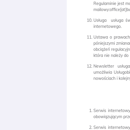
Regulaminie jest mo
mailowy:
office[at]b
Usługa  usługa ś
internetowego.
Ustawa o prawach 
póniejszymi zmian
obciążeń regulacyj
która nie należy do
Newsletter  usłu
umożliwia Usługob
nowościach i kolejn
Serwis internetowy
obowiązującym prz
Serwis internetow