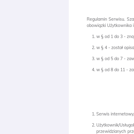
Regulamin Serwisu. Sza
obowiązki Użytkownika i
w § od 1 do 3 - zna
w § 4 - został opisa
w § od 5 do 7 - zaw
w § od 8 do 11 - z
Serwis internetowy
Użytkownik/Usługo
przewidzianych prz