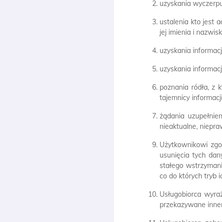
uzyskania wyczerpuj
ustalenia kto jest 
jej imienia i nazwi
uzyskania informacj
uzyskania informacj
poznania ródła, z
tajemnicy informac
żądania uzupełnien
nieaktualne, niepra
Użytkownikowi zgo
usunięcia tych dan
stałego wstrzymani
co do których tryb 
Usługobiorca wyra
przekazywane inne