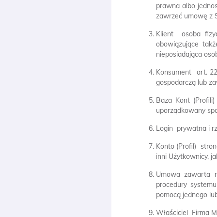
prawna albo jednos
zawrzeć umowę z S
Klient  osoba fi
obowiązujące takż
nieposiadająca oso
Konsument  art. 2
gospodarczą lub z
Baza Kont (Profil
uporządkowany spos
Login  prywatna i 
Konto (Profil)  s
inni Użytkownicy, 
Umowa zawarta na
procedury systemu
pomocą jednego lub
Właściciel  Firma 