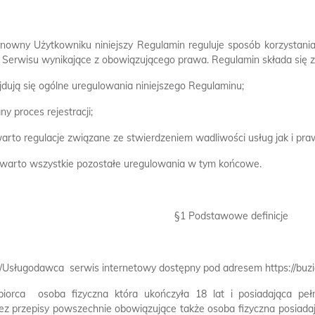
nowny Użytkowniku niniejszy Regulamin reguluje sposób korzystani
 Serwisu wynikające z obowiązującego prawa. Regulamin składa się z
jdują się ogólne uregulowania niniejszego Regulaminu;
ny proces rejestracji;
arto regulacje związane ze stwierdzeniem wadliwości usług jak i praw
awarto wszystkie pozostałe uregulowania w tym końcowe.
§1 Podstawowe definicje
/Usługodawca  serwis internetowy dostępny pod adresem https://buzi
biorca  osoba fizyczna która ukończyła 18 lat i posiadająca 
ez przepisy powszechnie obowiązujące także osoba fizyczna posiada