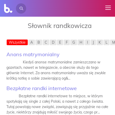
Słownik randkowicza
Wszystkie
A
B
C
D
E
F
G
H
I
J
K
L
Anons matrymonialny
Kiedyś anonse matrymonialne zamieszczano w
gazetach, nawet w telegazecie, a obecnie służy do tego
głównie Internet. Za anons matrymonialny uważa się zwykle
krótką notkę o sobie zawierającą og&...
Bezpłatne randki internetowe
Bezpłatne randki internetowe to miejsce, w którym
spotykają się single z całej Polski, a nawet z całego świata.
Tutaj powstają nowe związki, zawiązują się przyjaźnie na całe
życie, niektórzy znajdują miłość swojego życia, czego pr...