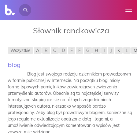
Słownik randkowicza
Wszystkie
A
B
C
D
E
F
G
H
I
J
K
L
Blog
Blog jest swojego rodzaju dziennikiem prowadzonym
w formie publicznej w Internecie. Na początku blogi miały
formę typowych pamiętników zawierających zwierzenia i
przemyślenia autorów. Obecnie są to najczęściej serwisy
tematyczne skupiające się na różnych zagadnieniach
interesujących autora, nierzadko w sposób bardzo
profesjonalny. Żeby blog był prawdziwym blogiem, konieczne są
jego regularne aktualizacje opatrzone datą i tagami, a
umożliwienie odwiedzającym komentowania wpisów jest
zawsze mile widziane.