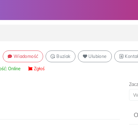
Wiadomość
Buziak
Ulubione
Konta
ść: Online
Zgłoś
Zacz
O