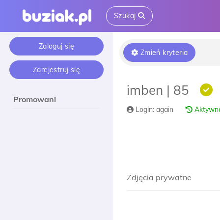
Szukaj
Zaloguj się
Zmień kryteria
Zarejestruj się
imben | 85
Promowani
Login: again
Aktywno
Zdjęcia prywatne