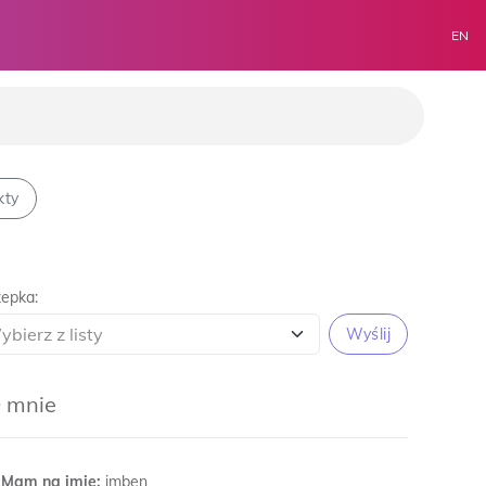
EN
kty
epka:
Wyślij
 mnie
Mam na imię:
imben