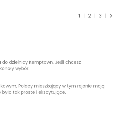
1
|
2
|
3
|
a do dzielnicy Kemptown. Jeśli chcesz
skonały wybór.
ndkowym, Polacy mieszkający w tym rejonie mają
było tak proste i ekscytujące.