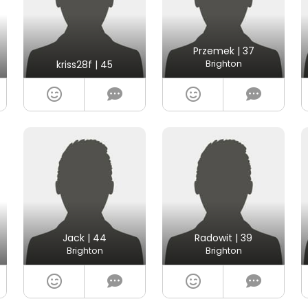
Przemek | 37
kriss28f | 45
Brighton
Jack | 44
Radowit | 39
Brighton
Brighton