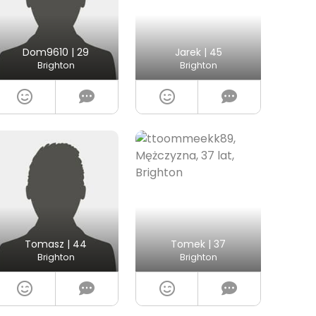
Dom9610 | 29
Jarek | 45
Brighton
Brighton
Tomasz | 44
Tomek | 37
Brighton
Brighton