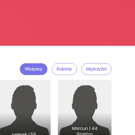
Wszyscy
Kobiety
Mężczyźni
Marcun | 44
swierek | 59
Brighton