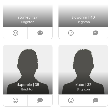
stanley | 27
Slawomir | 40
Brighton
Brighton
duperele | 38
Kuba | 32
Brighton
Brighton