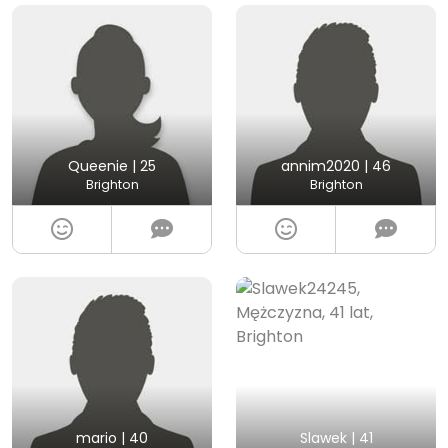
Queenie | 25
annim2020 | 46
Brighton
Brighton
mario | 40
Slawek | 41