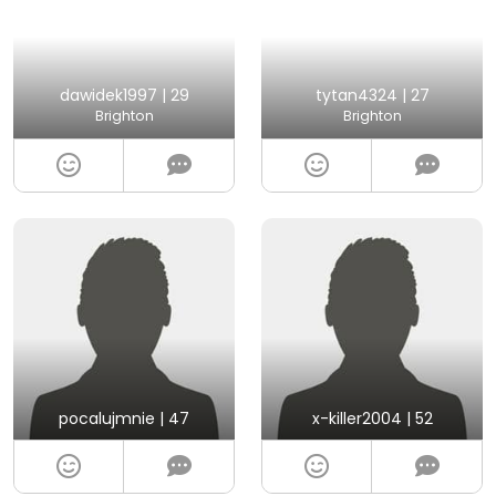
dawidek1997 | 29
tytan4324 | 27
Brighton
Brighton
pocalujmnie | 47
x-killer2004 | 52