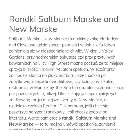
Randki Saltburn Marske and
New Marske
Saltburn, Marske i New Marske to urokliwy zakątek Redcar
and Cleveland, gdzie spacer po molo i widok z klifu łatwo
zamieniają się w niezapomniane chwile. W cieniu Valley
Gardens, przy nadmorskim bulwarze czy przy przytulnych
kawiarniach na ulicy High Street można poczuć, że to miejsce
sprzyja bliskości i małym rytuałom spotkań. Wieczór przy
zachodzie słońca na plaży Saltburn, przechadzka po
zabytkowej kolejce linowo-klifowej czy kolacja w lokalnej
restauracji w Marske-by-the-Sea to naturalne scenariusze dla
par poznających się bliżej. Dla szukających spokojniejszych
zaułków są targi i mniejsze eventy w New Marske, a
niedaleko czekają Redcar i Guisborough, jeśli chce się
poszerzyć horyzont randkowy. Jeśli chcesz zacząć od
internetu, warto pamiętać o
randki Saltburn Marske and
New Marske
— to tu można umówić spotkanie, zamienić