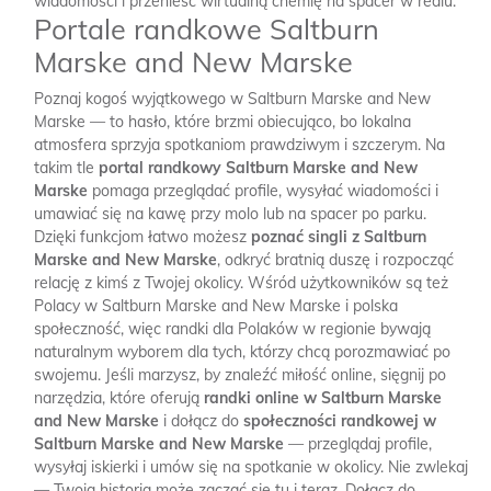
wiadomości i przenieść wirtualną chemię na spacer w realu.
Portale randkowe Saltburn
Marske and New Marske
Poznaj kogoś wyjątkowego w Saltburn Marske and New
Marske — to hasło, które brzmi obiecująco, bo lokalna
atmosfera sprzyja spotkaniom prawdziwym i szczerym. Na
takim tle
portal randkowy Saltburn Marske and New
Marske
pomaga przeglądać profile, wysyłać wiadomości i
umawiać się na kawę przy molo lub na spacer po parku.
Dzięki funkcjom łatwo możesz
poznać singli z Saltburn
Marske and New Marske
, odkryć bratnią duszę i rozpocząć
relację z kimś z Twojej okolicy. Wśród użytkowników są też
Polacy w Saltburn Marske and New Marske i polska
społeczność, więc randki dla Polaków w regionie bywają
naturalnym wyborem dla tych, którzy chcą porozmawiać po
swojemu. Jeśli marzysz, by znaleźć miłość online, sięgnij po
narzędzia, które oferują
randki online w Saltburn Marske
and New Marske
i dołącz do
społeczności randkowej w
Saltburn Marske and New Marske
— przeglądaj profile,
wysyłaj iskierki i umów się na spotkanie w okolicy. Nie zwlekaj
— Twoja historia może zacząć się tu i teraz. Dołącz do