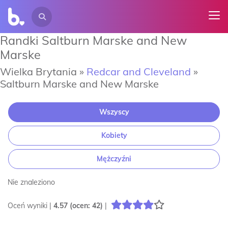
Randki Saltburn Marske and New
Marske
Wielka Brytania »
Redcar and Cleveland
»
Saltburn Marske and New Marske
Wszyscy
Kobiety
Mężczyźni
Nie znaleziono
Oceń wyniki |
4.57
(ocen:
42
)
|