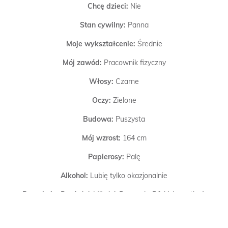
Chcę dzieci:
Nie
Stan cywilny:
Panna
Moje wykształcenie:
Średnie
Mój zawód:
Pracownik fizyczny
Włosy:
Czarne
Oczy:
Zielone
Budowa:
Puszysta
Mój wzrost:
164 cm
Papierosy:
Palę
Alkohol:
Lubię tylko okazjonalnie
Poszukuję:
Przyjaźni, Miłości, Przygody, Bliskich spotkań,
Zabawy, Mężczyzn
Zweryfikowano:
Dokonano weryfikacji SMSem.