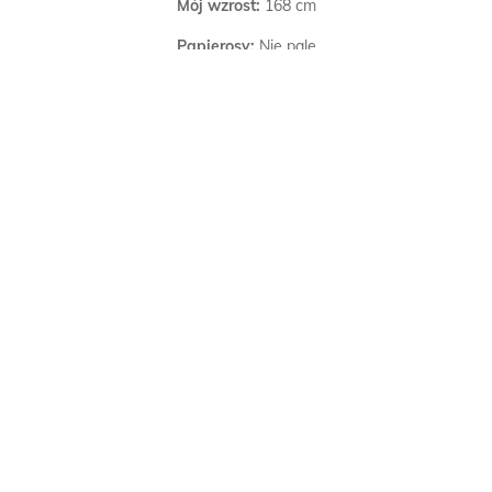
Mój wzrost:
168 cm
Papierosy:
Nie palę
Alkohol:
Lubię tylko okazjonalnie
Poszukuję:
Przyjaźni, Bliskich spotkań, Kobiet
Zweryfikowano:
Dokonano weryfikacji SMSem.
Więcej informacji:
Jnteresuje się spotem i lubię muzykę