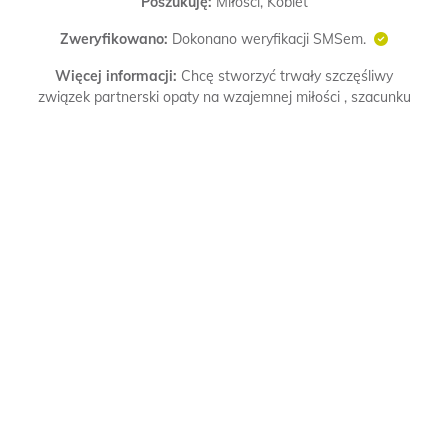
Poszukuję:
Miłości, Kobiet
Zweryfikowano:
Dokonano weryfikacji SMSem.
Więcej informacji:
Chcę stworzyć trwały szczęśliwy
związek partnerski opaty na wzajemnej miłości , szacunku
i zaufaniu .Nie jestem zwolennikiem pisania, lepiej poznać
się w życiu realnym . Praktykuję poznanie przez spotkanie i
rozmowę .Wtedy można zobaczyć czy nasze osobowości
się przyciągają i stanowią podstawę dalszej znajomości.
Domator lubiący oglądać w telewizji sport , teleturnieje ,
filmy i seriale . Bez nałogów : nie pijący alkoholu , nie
palący papierosów i innych używek , lubi zakupy . Czuły
,kochający , dowcipny , nie konfliktowy i bez własnego ego
. Palenie papierosów: nie palę i jest mi obojętne czy ktoś
pali Spożywanie alkoholu: nie piję i jest mi obojętne czy
ktoś pije Moja wymarzona druga połówka : Kobieta
uczuciowa ,sympatyczna , miła i niekonfliktowa . Gotowa
stworzyć trwały szczęśliwy związek partnerski oparty na
wzajemnej miłości , szacunku i zaufaniu .