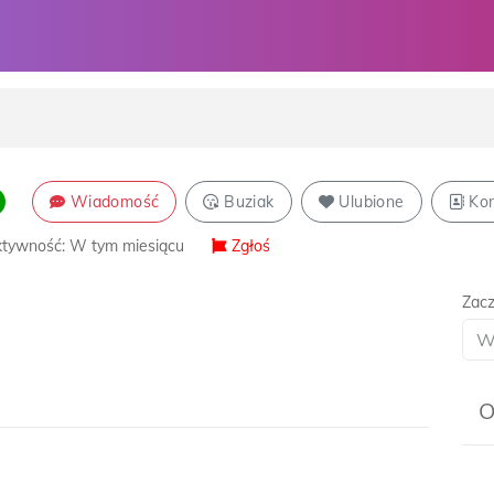
Wiadomość
Buziak
Ulubione
Kon
tywność: W tym miesiącu
Zgłoś
Zacz
O