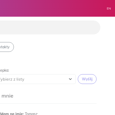
EN
takty
epka:
Wyślij
 mnie
Mam na imię:
Tomasz