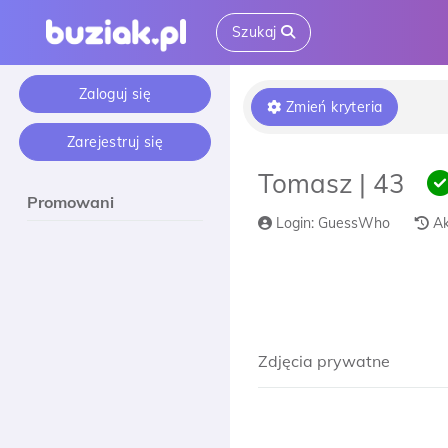
Szukaj
Zaloguj się
Zmień kryteria
Zarejestruj się
Tomasz | 43
Promowani
Login: GuessWho
Ak
Zdjęcia prywatne