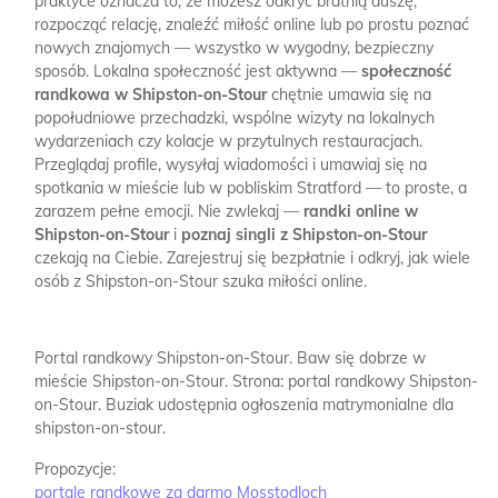
praktyce oznacza to, że możesz odkryć bratnią duszę,
rozpocząć relację, znaleźć miłość online lub po prostu poznać
nowych znajomych — wszystko w wygodny, bezpieczny
sposób. Lokalna społeczność jest aktywna —
społeczność
randkowa w Shipston-on-Stour
chętnie umawia się na
popołudniowe przechadzki, wspólne wizyty na lokalnych
wydarzeniach czy kolacje w przytulnych restauracjach.
Przeglądaj profile, wysyłaj wiadomości i umawiaj się na
spotkania w mieście lub w pobliskim Stratford — to proste, a
zarazem pełne emocji. Nie zwlekaj —
randki online w
Shipston-on-Stour
i
poznaj singli z Shipston-on-Stour
czekają na Ciebie. Zarejestruj się bezpłatnie i odkryj, jak wiele
osób z Shipston-on-Stour szuka miłości online.
Portal randkowy Shipston-on-Stour.
Baw się dobrze w
mieście Shipston-on-Stour.
Strona: portal randkowy Shipston-
on-Stour.
Buziak udostępnia ogłoszenia matrymonialne dla
shipston-on-stour.
Propozycje:
portale randkowe za darmo Mosstodloch