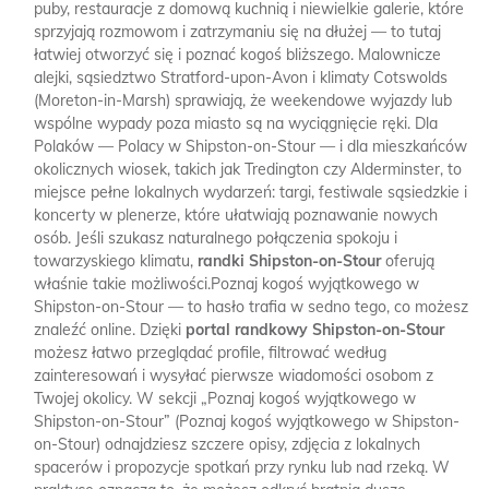
puby, restauracje z domową kuchnią i niewielkie galerie, które
sprzyjają rozmowom i zatrzymaniu się na dłużej — to tutaj
łatwiej otworzyć się i poznać kogoś bliższego. Malownicze
alejki, sąsiedztwo Stratford-upon-Avon i klimaty Cotswolds
(Moreton-in-Marsh) sprawiają, że weekendowe wyjazdy lub
wspólne wypady poza miasto są na wyciągnięcie ręki. Dla
Polaków — Polacy w Shipston-on-Stour — i dla mieszkańców
okolicznych wiosek, takich jak Tredington czy Alderminster, to
miejsce pełne lokalnych wydarzeń: targi, festiwale sąsiedzkie i
koncerty w plenerze, które ułatwiają poznawanie nowych
osób. Jeśli szukasz naturalnego połączenia spokoju i
towarzyskiego klimatu,
randki Shipston-on-Stour
oferują
właśnie takie możliwości.Poznaj kogoś wyjątkowego w
Shipston-on-Stour — to hasło trafia w sedno tego, co możesz
znaleźć online. Dzięki
portal randkowy Shipston-on-Stour
możesz łatwo przeglądać profile, filtrować według
zainteresowań i wysyłać pierwsze wiadomości osobom z
Twojej okolicy. W sekcji „Poznaj kogoś wyjątkowego w
Shipston-on-Stour” (Poznaj kogoś wyjątkowego w Shipston-
on-Stour) odnajdziesz szczere opisy, zdjęcia z lokalnych
spacerów i propozycje spotkań przy rynku lub nad rzeką. W