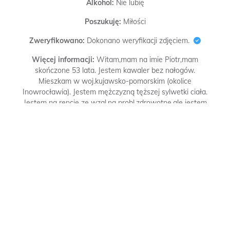
Alkohol:
Nie lubię
Poszukuję:
Miłości
Zweryfikowano:
Dokonano weryfikacji zdjęciem.
Więcej informacji:
Witam,mam na imie Piotr,mam
skończone 53 lata. Jestem kawaler bez nałogów.
Mieszkam w woj.kujawsko-pomorskim (okolice
Inowrocławia). Jestem mężczyzną tęższej sylwetki ciała.
Jestem na rencie ze wzgl.na probl.zdrowotne,ale jestem
samodzielny. Mam nadciśnienie,zaburzenia
endokrynologiczne,więcej dowiesz się jeśli będziemy sobą
zainteresowani. Jestem raczej domatorem,lubie spacery
słuchać muzyki, obejrzeć film,serial. Jestem normalnym
szczerym czułym mężczyzną. Nie mam partnerki już pare
lat. Chciałbym się zakochać z wzajemnością. Chciałbym
zapoznać panne, wdowe,lub rozwiedzioną w wieku 33-57
lat. Szukam Kobiete szczerą,czułą,delikatną, wierną,
normalną,niepalącą, bez nałogów,niezależną,poważnie
myślącą o Miłości,oraz o stworzeniu trwałego związku.
Szukam stałą Partnerke do realnej znajomości,i