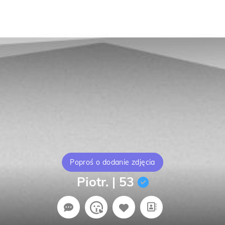
Poproś o dodanie zdjęcia
Piotr. | 53