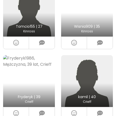
Tomcio155 | 27
Wisnia909 | 35
Kinross
Kinross
Fryderyk | 39
kamil | 40
Crieff
Crieff