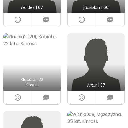
waldek | 67
jackblon | 60
Klaudia | 22
Kinross
Artur | 37