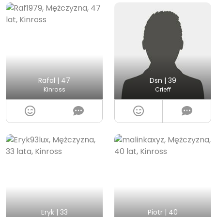
Rafal | 47
Dsn | 39
Kinross
Crieff
Eryk | 33
Piotr | 40