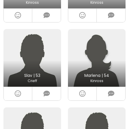
Kinross
Kinross
Slav | 53
Marlena | 54
Crieff
Kinross