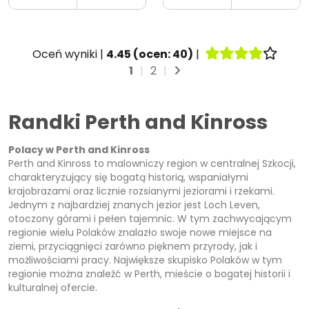
Oceń wyniki |
4.45
(ocen:
40
)
|
1
|
2
|
Randki Perth and Kinross
Polacy w Perth and Kinross
Perth and Kinross to malowniczy region w centralnej Szkocji,
charakteryzujący się bogatą historią, wspaniałymi
krajobrazami oraz licznie rozsianymi jeziorami i rzekami.
Jednym z najbardziej znanych jezior jest Loch Leven,
otoczony górami i pełen tajemnic. W tym zachwycającym
regionie wielu Polaków znalazło swoje nowe miejsce na
ziemi, przyciągnięci zarówno pięknem przyrody, jak i
możliwościami pracy. Największe skupisko Polaków w tym
regionie można znaleźć w Perth, mieście o bogatej historii i
kulturalnej ofercie.