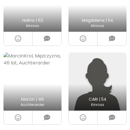
Halina | 63
Magdalena | 54
Kinross
Kinross
Marcin | 46
CARI | 54
Auchterarder
Kinross