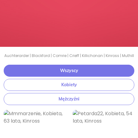
Auchterarder
|
Blackford
|
Comrie
|
Crieff
|
Killichonan
|
Kinross
|
Muthill
Wszyscy
Kobiety
Mężczyźni