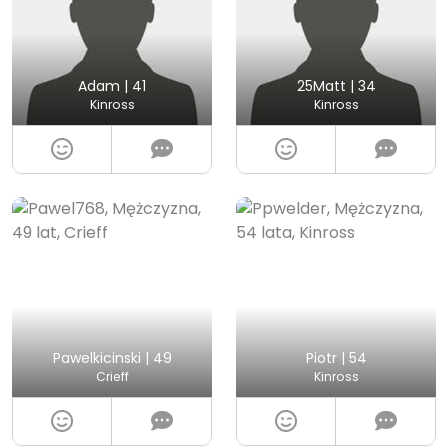
Adam | 41
25Matt | 34
Kinross
Kinross
Pawelkicinski | 49
Piotr | 54
Crieff
Kinross