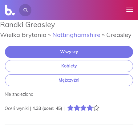
Randki Greasley
Wielka Brytania »
Nottinghamshire
»
Greasley
Wszyscy
Kobiety
Mężczyźni
Nie znaleziono
Oceń wyniki |
4.33
(ocen:
45
)
|