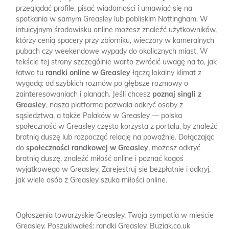
przeglądać profile, pisać wiadomości i umawiać się na
spotkania w samym Greasley lub pobliskim Nottingham. W
intuicyjnym środowisku online możesz znaleźć użytkowników,
którzy cenią spacery przy zbiorniku, wieczory w kameralnych
pubach czy weekendowe wypady do okolicznych miast. W
tekście tej strony szczególnie warto zwrócić uwagę na to, jak
łatwo tu
randki online w Greasley
łączą lokalny klimat z
wygodą: od szybkich rozmów po głębsze rozmowy o
zainteresowaniach i planach. Jeśli chcesz
poznaj singli z
Greasley
, nasza platforma pozwala odkryć osoby z
sąsiedztwa, a także Polaków w Greasley — polska
społeczność w Greasley często korzysta z portalu, by znaleźć
bratnią duszę lub rozpocząć relację na poważnie. Dołączając
do
społeczności randkowej w Greasley
, możesz odkryć
bratnią duszę, znaleźć miłość online i poznać kogoś
wyjątkowego w Greasley. Zarejestruj się bezpłatnie i odkryj,
jak wiele osób z Greasley szuka miłości online.
Ogłoszenia towarzyskie Greasley.
Twoja sympatia w mieście
Greasley.
Poszukiwałeś: randki Greasley.
Buziak.co.uk