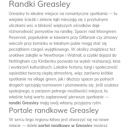
Randki Greasley
Greasley to idealne miejsce na romantyczne spotkania — tu
wiejskie ścieżki i zielone łąki mieszają się z przytulnymi
uliczkami wsi, a bliskość większych ośrodków daje
różnorodność pomysłów na randkę. Spacer nad Moorgreen
Reservoir, popołudnie w kawiarni przy Giltbrook czy zimowy
wieczór przy kominku w lokalnym pubie mogą stać się
początkiem czegoś wyjątkowego. W okolicy znajdziesz też
urokliwe zakątki w Newthorpe i Watnall, a szybki dojazd do
Nottingham czy Kimberley pozwala na wybór restauracji, kina
i wydarzeń kulturalnych. Lokalne festyny, targi i społeczność
sąsiedzka tworzą ciepłą atmosferę, więc zarówno krótkie
spotkanie na village green, jak i dłuższy spacer po polnych
drogach sprzyjają rozmowom i poznawaniu się. Jeśli szukasz
spokojnego, a zarazem pełnego możliwości miejsca, to
właśnie tutaj warto zaplanować pierwsze spotkanie —
randki Greasley
mają swój własny, przyjazny rytm.
Portale randkowe Greasley
W sercu tego regionu łatwo jest otworzyć się na nowe
relacje — dzięki
portal randkowy w Greasley
możesz