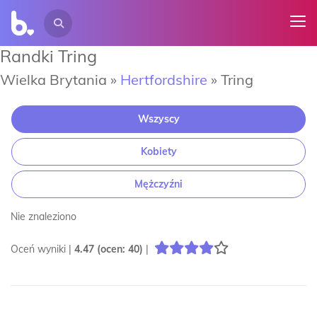
Randki Tring
Wielka Brytania »
Hertfordshire
»
Tring
Wszyscy
Kobiety
Mężczyźni
Nie znaleziono
Oceń wyniki |
4.47
(ocen:
40
)
|