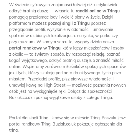
W świecie cyfrowych znajomości łatwiej niż kiedykolwiek
odkryć bratnią duszę — właśnie tu
randki online w Tringu
pomagają przełamać lody i wcielić plany w życie. Dzięki
platformom możesz
poznaj singli z Tringu
poprzez
przeglądanie profili, wysyłanie wiadomości i umawianie
spotkań w ulubionych lokalizacjach: na rynku, w parku czy
przy muzeum. W samym sercu tej wygody działa nasza
portal randkowy w Tringu
, który łączy mieszkańców i osoby
z okolic — to świetny sposób, by rozpocząć relację, poznać
kogoś wyjątkowego, odkryć bratnią duszę lub znaleźć miłość
online. Wspieramy zarówno miłośników spokojnych spacerów,
jak i tych, którzy szukają partnera do aktywnego życia poza
miastem. Przeglądaj profile, pisz pierwsze wiadomości i
umawiaj kawę na High Street — możliwość poznania nowych
osób jest na wyciągnięcie ręki. Dołącz do społeczności
Buziak.co.uk i poznaj wyjątkowe osoby z całego Tringu.
Portal dla singli Tring.
Umów się w mieście Tring.
Poszukujesz:
portal randkowy Tring.
Buziak.co.uk pokazuje ogłoszenia dla
tring.