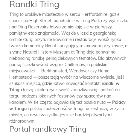
Randki Tring
Tring to urokliwe miasteczko w sercu Hertfordshire, gdzie
spacer po High Street, popołudnie w Tring Park czy wycieczka
nad Tring Reservoirs łatwo zamieniają się w pierwszy,
pamiętny etap znajomości. Wąskie uliczki z georgiańską
architekturą, przytulne kawiarnie i restauracje wokół rynku
tworzą kameralny klimat sprzyjający rozmowom przy kawie, a
słynne Natural History Museum at Tring daje pomysł na
niebanalną randkę pełną ciekawych tematów. Dla aktywnych
par są ścieżki wśród wzgórz Chilternów, a pobliskie
miejscowości — Berkhamsted, Wendover czy Hemel
Hempstead — poszerzają wybór na wieczorne wyjście. Jeśli
szukasz miejsca, gdzie łatwo nawiązać kontakt,
randki w
Tringu
łączą lokalną życzliwość z możliwością spotkań na
targu, podczas lokalnych festynów czy spacerów nad
kanałem. W tle często pojawia się też polska nuta —
Polacy
w Tringu
i polska społeczność w Tringu uczestniczą w życiu
miasta, co czyni wszystko jeszcze bardziej otwartym i
różnorodnym.
Portal randkowy Tring