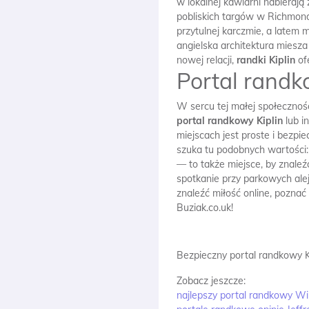
w lokalnej kawiarni nabieraj
pobliskich targów w Richmond
przytulnej karczmie, a latem 
angielska architektura miesza
nowej relacji,
randki Kiplin
ofe
Portal randk
W sercu tej małej społeczno
portal randkowy Kiplin
lub 
miejscach jest proste i bezp
szuka tu podobnych wartości:
— to także miejsce, by znaleź
spotkanie przy parkowych alej
znaleźć miłość online, poznać
Buziak.co.uk!
Bezpieczny portal randkowy Ki
Zobacz jeszcze:
najlepszy portal randkowy Wi