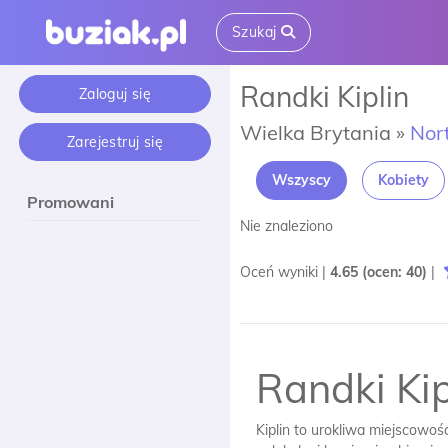
Szukaj
Randki Kiplin
Zaloguj się
Wielka Brytania »
Nort
Zarejestruj się
Wszyscy
Kobiety
Promowani
Nie znaleziono
Oceń wyniki |
4.65
(ocen:
40
)
|
Randki Kip
Kiplin to urokliwa miejscowoś