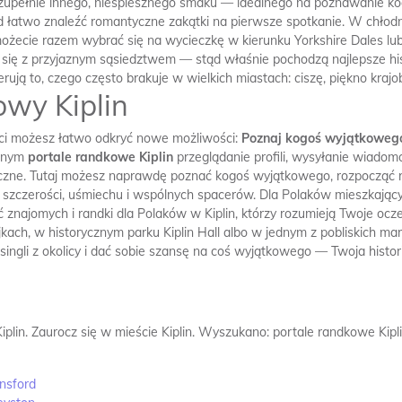
ą zupełnie innego, nieśpiesznego smaku — idealnego na poznawanie kog
 łatwo znaleźć romantyczne zakątki na pierwsze spotkanie. W chłod
możecie razem wybrać się na wycieczkę w kierunku Yorkshire Dales lub 
 się z przyjaznym sąsiedztwem — stąd właśnie pochodzą najlepsze hist
rują to, czego często brakuje w wielkich miastach: ciszę, piękno kraj
owy Kiplin
ści możesz łatwo odkryć nowe możliwości:
Poznaj kogoś wyjątkowego
innym
portale randkowe Kiplin
przeglądanie profili, wysyłanie wiadomo
ieczne. Tutaj możesz naprawdę poznać kogoś wyjątkowego, rozpocząć r
 szczerości, uśmiechu i wspólnych spacerów. Dla Polaków mieszkającyc
ć znajomych i randki dla Polaków w Kiplin, którzy rozumieją Twoje ocze
kach, w historycznym parku Kiplin Hall albo w jednym z pobliskich m
 singli z okolicy i dać sobie szansę na coś wyjątkowego — Twoja histo
plin.
Zaurocz się w mieście Kiplin.
Wyszukano: portale randkowe Kipli
nsford