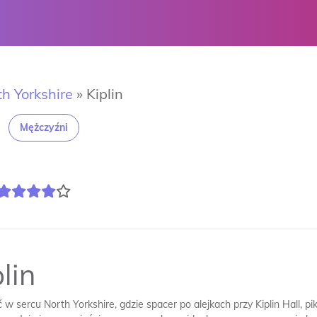
h Yorkshire
»
Kiplin
Mężczyźni
lin
ć w sercu North Yorkshire, gdzie spacer po alejkach przy Kiplin Hall