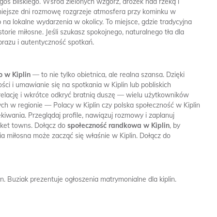
oś bliskiego. Wśród zielonych wzgórz, dróżek nad rzeką i
niejsze dni rozmowę rozgrzeje atmosfera przy kominku w
na lokalne wydarzenia w okolicy. To miejsce, gdzie tradycyjna
orie miłosne. Jeśli szukasz spokojnego, naturalnego tła dla
obrazu i autentyczność spotkań.
 w Kiplin
— to nie tylko obietnica, ale realna szansa. Dzięki
ści i umawianie się na spotkania w Kiplin lub pobliskich
elację i wkrótce odkryć bratnią duszę — wielu użytkowników
h w regionie — Polacy w Kiplin czy polska społeczność w Kiplin
kiwania. Przeglądaj profile, nawiązuj rozmowy i zaplanuj
arket towns. Dołącz do
społeczność randkowa w Kiplin
, by
ria miłosna może zacząć się właśnie w Kiplin. Dołącz do
n.
Buziak prezentuje ogłoszenia matrymonialne dla kiplin.