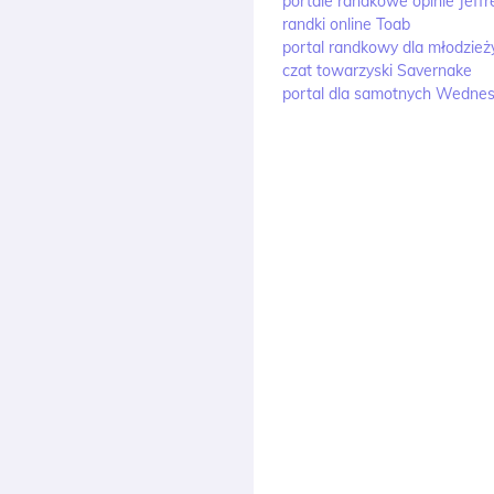
portale randkowe opinie Jeffr
randki online Toab
portal randkowy dla młodzież
czat towarzyski Savernake
portal dla samotnych Wednes