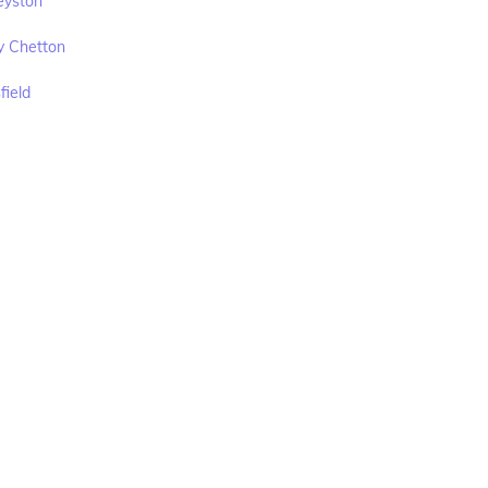
eyston
y Chetton
field