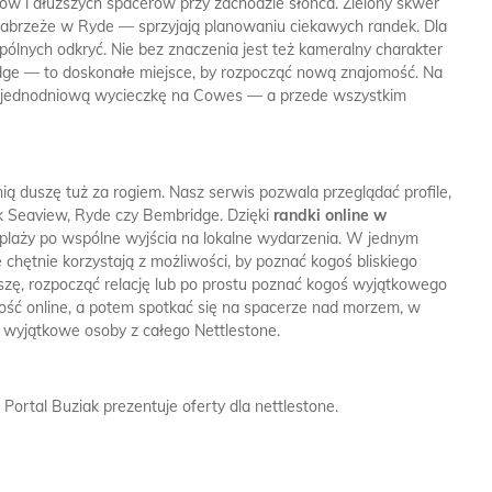
ów i dłuższych spacerów przy zachodzie słońca. Zielony skwer
m nabrzeże w Ryde — sprzyjają planowaniu ciekawych randek. Dla
spólnych odkryć. Nie bez znaczenia jest też kameralny charakter
bridge — to doskonałe miejsce, by rozpocząć nową znajomość. Na
 czy jednodniową wycieczkę na Cowes — a przede wszystkim
ią duszę tuż za rogiem. Nasz serwis pozwala przeglądać profile,
ak Seaview, Ryde czy Bembridge. Dzięki
randki online w
plaży po wspólne wyjścia na lokalne wydarzenia. W jednym
 chętnie korzystają z możliwości, by poznać kogoś bliskiego
szę, rozpocząć relację lub po prostu poznać kogoś wyjątkowego
łość online, a potem spotkać się na spacerze nad morzem, w
j wyjątkowe osoby z całego Nettlestone.
Portal Buziak prezentuje oferty dla nettlestone.