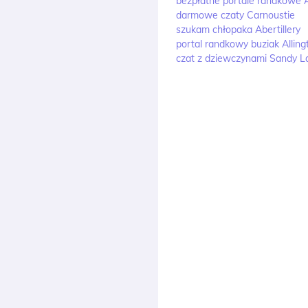
bezpłatne portale randkow
darmowe czaty Carnoustie
szukam chłopaka Abertillery
portal randkowy buziak Alling
czat z dziewczynami Sandy L