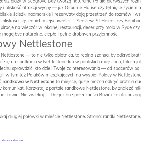
dłuż plaży w Seagrove Bay tworzą naturalne tło dla pierwszych rozm
ny i bliskość atrakcji wyspy — jak Osborne House czy tętniące życie
obliskie ścieżki nadmorskie i rezerwaty dają przestrzeń do rozmów i w
 ale i bliskości sąsiednich miejscowości — Seaview, St Helens czy Bem
nspiracje na wieczór w lokalnej restauracji, deser przy molo w Ryde
e
mogą być naturalne, ciepłe i pełne drobnych przyjemności.
owy Nettlestone
ttlestone — to nie tylko obietnica, to realna szansa, by odkryć bratn
 się na spotkania w Nettlestone lub w pobliskich miejscach, takich j
echu sprawdzić, kto dzieli Twoje zainteresowania — od spacerów po 
gli, w tym też Polaków mieszkających na wyspie: Polacy w Nettlestone
ć randkowa w Nettlestone
to miejsce, gdzie można odkryć bratnią du
 komunikat. Korzystaj z portale randkowe Nettlestone, by znaleźć mi
nej kawie. Nie zwlekaj — Dołącz do społeczności Buziak.co.uk i pozna
kaj drugiej połówki w mieście Nettlestone.
Strona: randki Nettlestone.