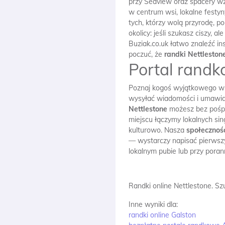
przy Seaview oraz spacery wz
w centrum wsi, lokalne festy
tych, którzy wolą przyrodę, p
okolicy: jeśli szukasz ciszy,
Buziak.co.uk łatwo znaleźć i
poczuć, że
randki Nettleston
Portal randk
Poznaj kogoś wyjątkowego w Ne
wysyłać wiadomości i umawiać
Nettlestone
możesz bez pośpi
miejscu łączymy lokalnych sin
kulturowo. Nasza
społecznoś
— wystarczy napisać pierwszy
lokalnym pubie lub przy poran
Randki online Nettlestone.
Szu
Inne wyniki dla:
randki online Galston