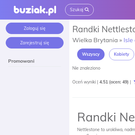
Szukaj
Randki Nettlest
Zaloguj się
Wielka Brytania »
Isle
Zarejestruj się
Wszyscy
Kobiety
Promowani
Nie znaleziono
Oceń wyniki |
4.51
(ocen:
49
)
|
Randki Ne
Nettlestone to urokliwa, nadm