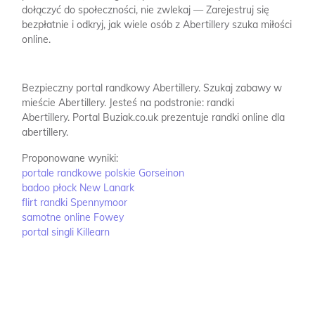
dołączyć do społeczności, nie zwlekaj — Zarejestruj się
bezpłatnie i odkryj, jak wiele osób z Abertillery szuka miłości
online.
Bezpieczny portal randkowy Abertillery.
Szukaj zabawy w
mieście Abertillery.
Jesteś na podstronie: randki
Abertillery.
Portal Buziak.co.uk prezentuje randki online dla
abertillery.
Proponowane wyniki:
portale randkowe polskie Gorseinon
badoo płock New Lanark
flirt randki Spennymoor
samotne online Fowey
portal singli Killearn