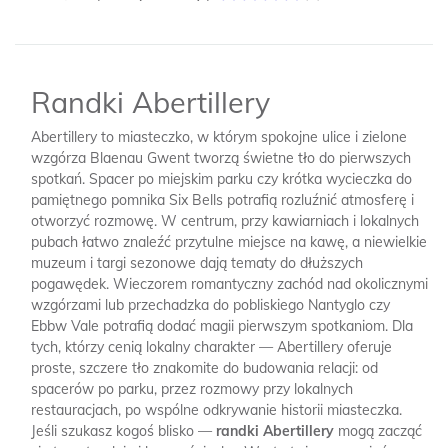
Randki Abertillery
Abertillery to miasteczko, w którym spokojne ulice i zielone
wzgórza Blaenau Gwent tworzą świetne tło do pierwszych
spotkań. Spacer po miejskim parku czy krótka wycieczka do
pamiętnego pomnika Six Bells potrafią rozluźnić atmosferę i
otworzyć rozmowę. W centrum, przy kawiarniach i lokalnych
pubach łatwo znaleźć przytulne miejsce na kawę, a niewielkie
muzeum i targi sezonowe dają tematy do dłuższych
pogawędek. Wieczorem romantyczny zachód nad okolicznymi
wzgórzami lub przechadzka do pobliskiego Nantyglo czy
Ebbw Vale potrafią dodać magii pierwszym spotkaniom. Dla
tych, którzy cenią lokalny charakter — Abertillery oferuje
proste, szczere tło znakomite do budowania relacji: od
spacerów po parku, przez rozmowy przy lokalnych
restauracjach, po wspólne odkrywanie historii miasteczka.
Jeśli szukasz kogoś blisko —
randki Abertillery
mogą zacząć