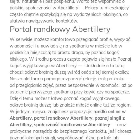
się tu naturalnie i bez pośpiechu. Warto też wspomnieć o
polskiej społeczności w Abertillery — Polacy tu mieszkający
często chętnie spotykają się na wydarzeniach lokalnych, co
ułatwia nawiązywanie kontaktów.
Portal randkowy Abertillery
W serwisie możesz komfortowo przeglądać profile, wysyłać
wiadomości i umawiać się na spotkania w mieście lub w
pobliskich miejscach; to prosta droga, by poznać kogoś
bliskiego. W środku procesu często pojawia się hasło Poznaj
kogoś wyjątkowego w Abertillery — i dokładnie o to tutaj
chodzi: odkryć bratnią duszę wśród osób z tej samej okolicy.
Nasza platforma pomaga rozpocząć relację krok po kroku —
od przeglądania zdjęć, przez bezpośrednie wiadomości, aż po
ustalenie pierwszego spotkania przy kawie czy na spacerze.
Dzięki temu możesz łatwo poznać kogoś wyjątkowego,
odkryć bratnią duszę lub znaleźć miłość online tuż za rogiem.
W jednym miejscu znajdziesz propozycje:
randki online w
Abertillery
,
portal randkowy Abertillery
,
poznaj singli z
Abertillery
,
społeczność randkowa w Abertillery
— oraz
praktyczne narzędzia do bezpiecznego kontaktu. Jeśli chcesz
poznać lokalnych singli, wypróbować różne portale lub