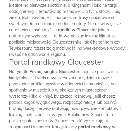
idealne na pierwsze spotkanie, a Kingsholm i lokalne targi
dodają energii i tematów do rozmowy. Dla tych, którzy lubią
zieleń, Robinswood Hill i nadbrzeżne trasy spacerowe są
świetnym tłem na randkę na łonie natury. Nie dziwi więc, że
coraz więcej osób myśli o
randki w Gloucester
jako o
naturalnym wyborze — tu łatwo poczuć lokalny klimat, a
pobliskie miejscowości Gloucestershire, jak Cheltenham czy
Tewkesbury, rozszerzają możliwości na weekendowe wypady
i wspólne odkrywanie regionu.
Portal randkowy Gloucester
Na tym tle
Poznaj singli z Gloucester
staje się prostsze niż
kiedykolwiek. Dzięki nowoczesnym narzędziom możesz
przeglądać profile, wysyłać wiadomości i umawiać się na
spotkania w mieście lub w okolicznych miasteczkach —
wystarczy kilka kliknięć, by zacząć rozmowę. Jeśli chcesz
poznać kogoś wyjątkowego, rozpocząć relację lub odkryć
bratnią duszę, serwisy ułatwiają nawiązywanie kontaktów z
lokalną społecznością, w tym z Polakami w Gloucester i
polską społecznością w Gloucester, którzy szukają tu
znajomości i wsparcia. Korzystając z
portal randkowy w