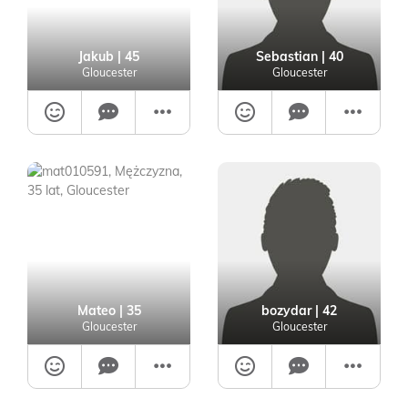
Jakub
| 45
Sebastian
| 40
Gloucester
Gloucester
Mateo
| 35
bozydar
| 42
Gloucester
Gloucester