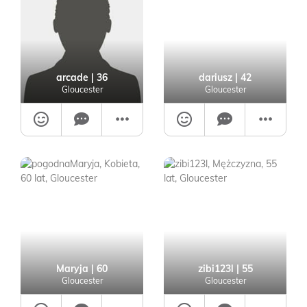
arcade
| 36
dariusz
| 42
Gloucester
Gloucester
Maryja
| 60
zibi123l
| 55
Gloucester
Gloucester