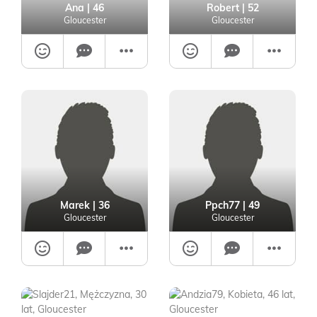
Ana
| 46
Robert
| 52
Gloucester
Gloucester
Marek
| 36
Ppch77
| 49
Gloucester
Gloucester