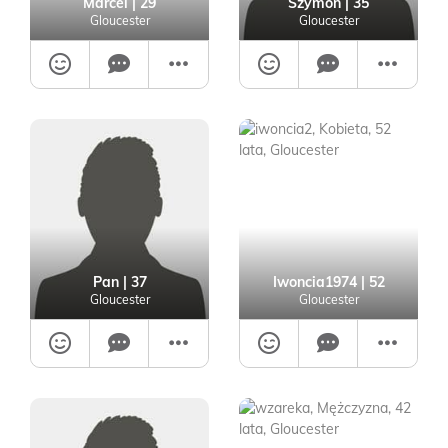
Marcel
| 29
Szymon
| 35
Gloucester
Gloucester
Pan
| 37
Iwoncia1974
| 52
Gloucester
Gloucester