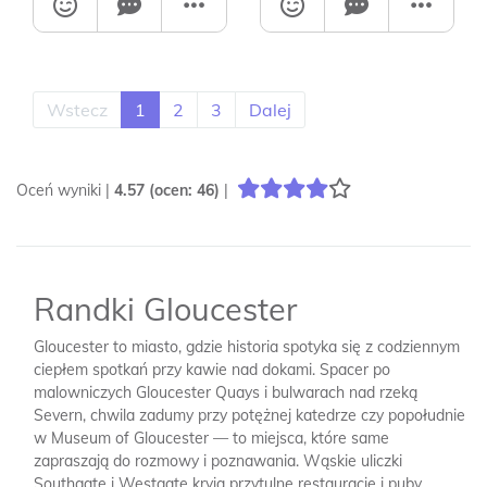
Wstecz
1
2
3
Dalej
Oceń wyniki |
4.57
(ocen:
46
)
|
Randki Gloucester
Gloucester to miasto, gdzie historia spotyka się z codziennym
ciepłem spotkań przy kawie nad dokami. Spacer po
malowniczych Gloucester Quays i bulwarach nad rzeką
Severn, chwila zadumy przy potężnej katedrze czy popołudnie
w Museum of Gloucester — to miejsca, które same
zapraszają do rozmowy i poznawania. Wąskie uliczki
Southgate i Westgate kryją przytulne restauracje i puby,