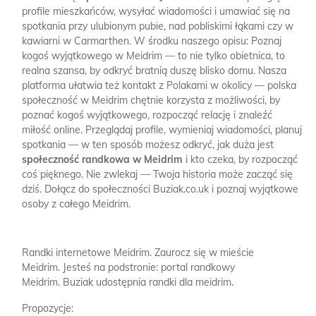
profile mieszkańców, wysyłać wiadomości i umawiać się na
spotkania przy ulubionym pubie, nad pobliskimi łąkami czy w
kawiarni w Carmarthen. W środku naszego opisu: Poznaj
kogoś wyjątkowego w Meidrim — to nie tylko obietnica, to
realna szansa, by odkryć bratnią duszę blisko domu. Nasza
platforma ułatwia też kontakt z Polakami w okolicy — polska
społeczność w Meidrim chętnie korzysta z możliwości, by
poznać kogoś wyjątkowego, rozpocząć relację i znaleźć
miłość online. Przeglądaj profile, wymieniaj wiadomości, planuj
spotkania — w ten sposób możesz odkryć, jak duża jest
społeczność randkowa w Meidrim
i kto czeka, by rozpocząć
coś pięknego. Nie zwlekaj — Twoja historia może zacząć się
dziś. Dołącz do społeczności Buziak.co.uk i poznaj wyjątkowe
osoby z całego Meidrim.
Randki internetowe Meidrim.
Zaurocz się w mieście
Meidrim.
Jesteś na podstronie: portal randkowy
Meidrim.
Buziak udostępnia randki dla meidrim.
Propozycje: