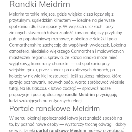
Randki Meidrim
Meidrim to takie miejsce, gdzie wiejska cisza łączy się z
przytulnym, sąsiedzkim klimatem — idealne na pierwsze
spotkania i dłuższe spacery. W wąskich uliczkach i przy
zielonych skwerach łatwo znaleźć kawiarenkę czy przytulny
pub na popołudniową rozmowę, a okoliczne ścieżki i pola
Carmarthenshire zachęcają do wspólnych wycieczek. Lokalna
atmosfera, niedaleko większego Carmarthen i malowniczych
miasteczek regionu, sprawia, że każda randka może mieć
wyjątkowy, kameralny charakter — od spotkania przy
wiejskim rynku, przez spacer po okolicznych drogach, po
kolację w niewielkiej restauracji. Jeśli szukasz miejsca, które
sprzyja poznawaniu nowych osób, warto spróbować właśnie
tutaj. Na Buziak.co.uk łatwo zacząć — sprawdź nasze
propozycje i poczuj, dlaczego
randki Meidrim
przyciągają
ludzi szukających autentycznych relacji.
Portale randkowe Meidrim
W sercu lokalnej społeczności łatwo jest znaleźć sposób na
to, by poznać nowe osoby — wystarczy trochę odwagi i dobry
serwis. Dzięki
portal randkowy Meidrim
możesz przeglądać