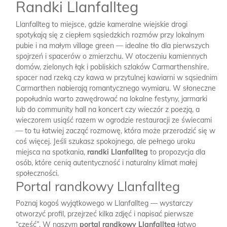
Randki Llanfallteg
Llanfallteg to miejsce, gdzie kameralne wiejskie drogi
spotykają się z ciepłem sąsiedzkich rozmów przy lokalnym
pubie i na małym village green — idealne tło dla pierwszych
spojrzeń i spacerów o zmierzchu. W otoczeniu kamiennych
domów, zielonych łąk i pobliskich szlaków Carmarthenshire,
spacer nad rzeką czy kawa w przytulnej kawiarni w sąsiednim
Carmarthen nabierają romantycznego wymiaru. W słoneczne
popołudnia warto zawędrować na lokalne festyny, jarmarki
lub do community hall na koncert czy wieczór z poezją, a
wieczorem usiąść razem w ogrodzie restauracji ze świecami
— to tu łatwiej zacząć rozmowę, która może przerodzić się w
coś więcej. Jeśli szukasz spokojnego, ale pełnego uroku
miejsca na spotkania,
randki Llanfallteg
to propozycja dla
osób, które cenią autentyczność i naturalny klimat małej
społeczności.
Portal randkowy Llanfallteg
Poznaj kogoś wyjątkowego w Llanfallteg — wystarczy
otworzyć profil, przejrzeć kilka zdjęć i napisać pierwsze
“cześć”. W naszym
portal randkowy Llanfallteg
łatwo