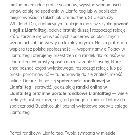
można przeglądać profile sąsiadów, wysyłać wiadomości i
umawiać się na spotkania w Llanfallteg lub w pobliskich
miejscowościach takich jak Carmarthen, St Clears czy
Whitland. Dzięki intuicyjnym funkcjom możesz szybko
poznać
singli z Llanfallteg
, odkryć bratnią duszę i rozpocząć relację,
która zacznie się od wspólnych spacerów po okolicznych
wzgórzach lub od wizyty na lokalnym rynku. Nasza platforma
wspiera też polską społeczność — wspominamy o Polacy w
Llanfallteg i oferujemy przestrzeń dla randek dla Polaków w
Llanfallteg. W prosty sposób możesz znaleźć osoby, które
chcą poznać kogoś wyjątkowego, rozpocząć relację lub po
prostu porozmawiać — tu naprawdę da się znaleźć miłość
online. Dołącz do naszej
społeczności randkowej w
Llanfallteg
i sprawdź, jak działają
randki online w
Llanfallteg
oraz inne
portale randkowe Llanfallteg
— wiele
pięknych historii zaczęło się od jednego kliknięcia. Dołącz do
społeczności Buziak.co.uk i poznaj wyjątkowe osoby z całego
Llanfallteg.
Portal randkowy Llanfallteg.
Twoja sympatia w mieście