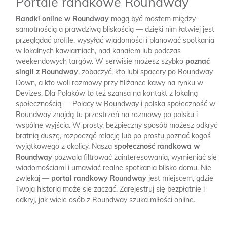
Portale randkowe Roundway
Randki online w Roundway
mogą być mostem między
samotnością a prawdziwą bliskością — dzięki nim łatwiej jest
przeglądać profile, wysyłać wiadomości i planować spotkania
w lokalnych kawiarniach, nad kanałem lub podczas
weekendowych targów. W serwisie możesz szybko
poznać
singli z Roundway
, zobaczyć, kto lubi spacery po Roundway
Down, a kto woli rozmowy przy filiżance kawy na rynku w
Devizes. Dla Polaków to też szansa na kontakt z lokalną
społecznością — Polacy w Roundway i polska społeczność w
Roundway znajdą tu przestrzeń na rozmowy po polsku i
wspólne wyjścia. W prosty, bezpieczny sposób możesz odkryć
bratnią duszę, rozpocząć relację lub po prostu poznać kogoś
wyjątkowego z okolicy. Nasza
społeczność randkowa w
Roundway
pozwala filtrować zainteresowania, wymieniać się
wiadomościami i umawiać realne spotkania blisko domu. Nie
zwlekaj —
portal randkowy Roundway
jest miejscem, gdzie
Twoja historia może się zacząć. Zarejestruj się bezpłatnie i
odkryj, jak wiele osób z Roundway szuka miłości online.