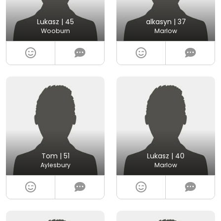
Lukasz | 45
alkasyn | 37
Wooburn
Marlow
Tom | 51
Lukasz | 40
Aylesbury
Marlow