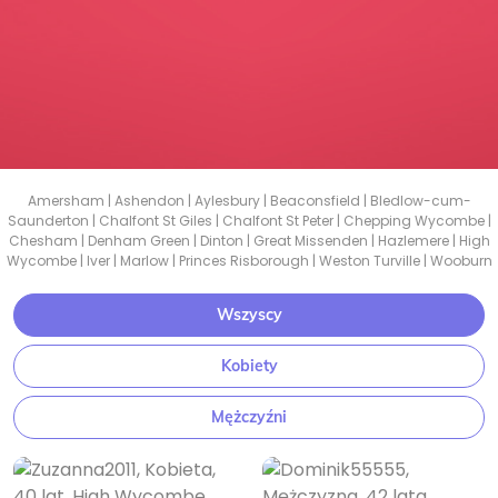
Amersham
|
Ashendon
|
Aylesbury
|
Beaconsfield
|
Bledlow-cum-
Saunderton
|
Chalfont St Giles
|
Chalfont St Peter
|
Chepping Wycombe
|
Chesham
|
Denham Green
|
Dinton
|
Great Missenden
|
Hazlemere
|
High
Wycombe
|
Iver
|
Marlow
|
Princes Risborough
|
Weston Turville
|
Wooburn
Wszyscy
Kobiety
Mężczyźni