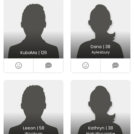
Dana | 38
KubaMa | 126
Aylesbury
Leeon | 58
Kathryn | 38
Wooburn
High Wycombe