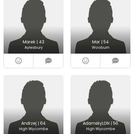
Marek | 43
Mar | 54
Aylesbury
Wooburn
Andrzej | 64
AdamskyLDN | 56
High Wycombe
High Wycombe