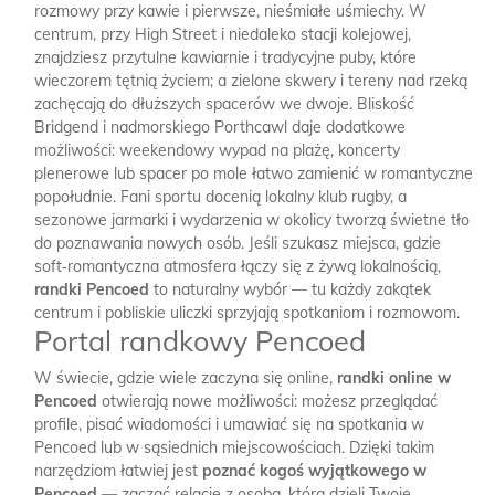
rozmowy przy kawie i pierwsze, nieśmiałe uśmiechy. W
centrum, przy High Street i niedaleko stacji kolejowej,
znajdziesz przytulne kawiarnie i tradycyjne puby, które
wieczorem tętnią życiem; a zielone skwery i tereny nad rzeką
zachęcają do dłuższych spacerów we dwoje. Bliskość
Bridgend i nadmorskiego Porthcawl daje dodatkowe
możliwości: weekendowy wypad na plażę, koncerty
plenerowe lub spacer po mole łatwo zamienić w romantyczne
popołudnie. Fani sportu docenią lokalny klub rugby, a
sezonowe jarmarki i wydarzenia w okolicy tworzą świetne tło
do poznawania nowych osób. Jeśli szukasz miejsca, gdzie
soft‑romantyczna atmosfera łączy się z żywą lokalnością,
randki Pencoed
to naturalny wybór — tu każdy zakątek
centrum i pobliskie uliczki sprzyjają spotkaniom i rozmowom.
Portal randkowy Pencoed
W świecie, gdzie wiele zaczyna się online,
randki online w
Pencoed
otwierają nowe możliwości: możesz przeglądać
profile, pisać wiadomości i umawiać się na spotkania w
Pencoed lub w sąsiednich miejscowościach. Dzięki takim
narzędziom łatwiej jest
poznać kogoś wyjątkowego w
Pencoed
— zacząć relację z osobą, która dzieli Twoje