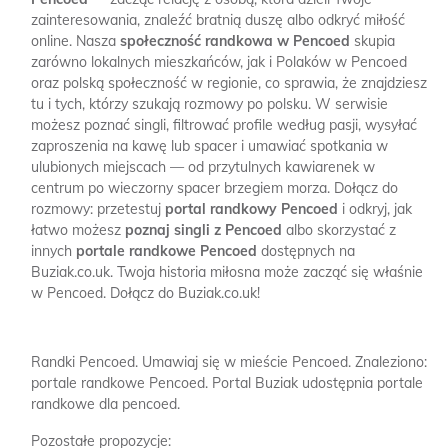
zainteresowania, znaleźć bratnią duszę albo odkryć miłość
online. Nasza
społeczność randkowa w Pencoed
skupia
zarówno lokalnych mieszkańców, jak i Polaków w Pencoed
oraz polską społeczność w regionie, co sprawia, że znajdziesz
tu i tych, którzy szukają rozmowy po polsku. W serwisie
możesz poznać singli, filtrować profile według pasji, wysyłać
zaproszenia na kawę lub spacer i umawiać spotkania w
ulubionych miejscach — od przytulnych kawiarenek w
centrum po wieczorny spacer brzegiem morza. Dołącz do
rozmowy: przetestuj
portal randkowy Pencoed
i odkryj, jak
łatwo możesz
poznaj singli z Pencoed
albo skorzystać z
innych
portale randkowe Pencoed
dostępnych na
Buziak.co.uk. Twoja historia miłosna może zacząć się właśnie
w Pencoed. Dołącz do Buziak.co.uk!
Randki Pencoed.
Umawiaj się w mieście Pencoed.
Znaleziono:
portale randkowe Pencoed.
Portal Buziak udostępnia portale
randkowe dla pencoed.
Pozostałe propozycje: