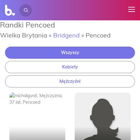
Randki Pencoed
Wielka Brytania »
Bridgend
»
Pencoed
Wszyscy
Kobiety
Mężczyźni