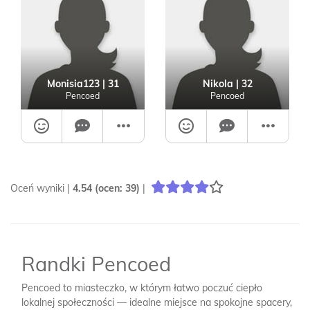
Monisia123
| 31
Nikola
| 32
Pencoed
Pencoed
Oceń wyniki |
4.54
(ocen:
39
)
|
Randki Pencoed
Pencoed to miasteczko, w którym łatwo poczuć ciepło
lokalnej społeczności — idealne miejsce na spokojne spacery,