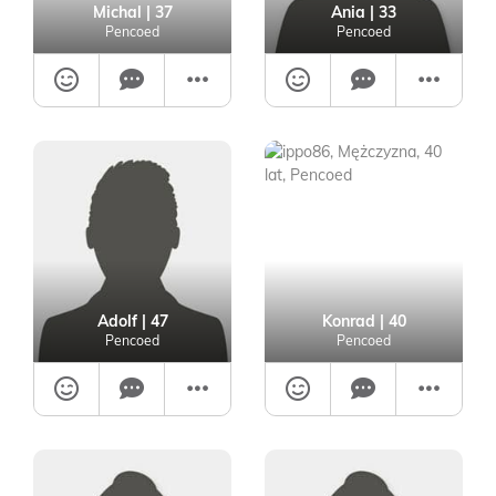
Michal
| 37
Ania
| 33
Pencoed
Pencoed
Adolf
| 47
Konrad
| 40
Pencoed
Pencoed