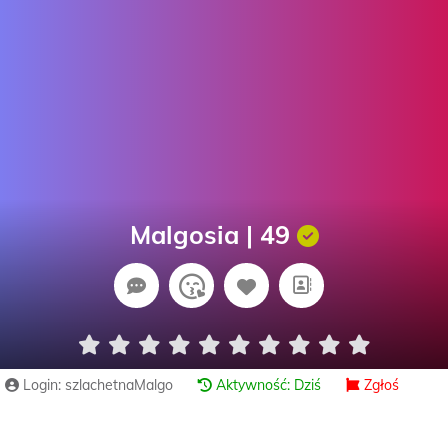
Malgosia | 49
Login: szlachetnaMalgo
Aktywność: Dziś
Zgłoś