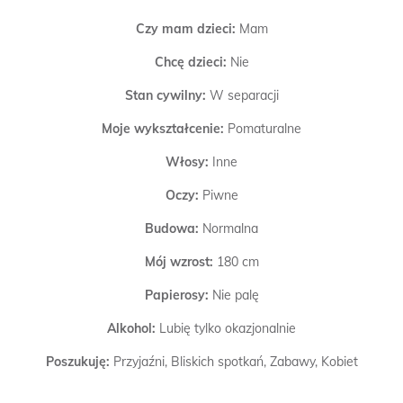
Czy mam dzieci:
Mam
Chcę dzieci:
Nie
Stan cywilny:
W separacji
Moje wykształcenie:
Pomaturalne
Włosy:
Inne
Oczy:
Piwne
Budowa:
Normalna
Mój wzrost:
180 cm
Papierosy:
Nie palę
Alkohol:
Lubię tylko okazjonalnie
Poszukuję:
Przyjaźni, Bliskich spotkań, Zabawy, Kobiet
Więcej informacji:
Jestem charyzmatycznym mężczyzną o