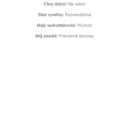
Chcę dzieci:
Nie wiem
Stan cywilny:
Rozwiedziona
Moje wykształcenie:
Wyższe
Mój zawód:
Pracownik biurowy
Włosy:
Jasny blond
Oczy:
Niebieskie
Budowa:
Normalna
Mój wzrost:
165 cm
Papierosy:
Palę
Alkohol:
Nie lubię
Poszukuję:
Miłości, Mężczyzn
Zweryfikowano:
Dokonano weryfikacji SMSem.