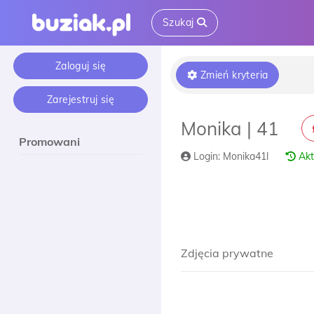
Szukaj
Zaloguj się
Zmień kryteria
Zarejestruj się
Monika | 41
Promowani
Login: Monika41l
Akt
Zdjęcia prywatne