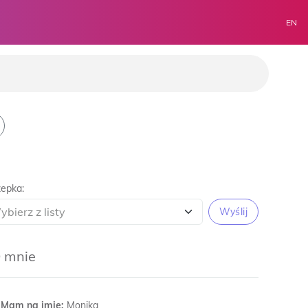
EN
epka:
Wyślij
 mnie
Mam na imię:
Monika