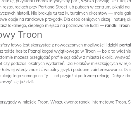
zatokę, przystani i charakterystyczny port, szybko poczują, że tutaj
 restauracjach przy Portland Street lub pubach w centrum, pikniki na
ycznych historii. Nie brakuje tu też kulturalnych akcentów — małe gale
kowe opcje na randkowe przygody. Dla osób ceniących ciszę i naturę o
ukasz lokalnego, ciepłego miejsca na poznawanie ludzi —
randki Troon
kowy Troon
sfery łatwo jest skorzystać z nowoczesnych możliwości i dzięki
porta
sz także hasło: Poznaj kogoś wyjątkowego w Troon — bo o to właśnie c
latformie możesz przeglądać profile sąsiadów z miasta i okolic, wysył
et czy podczas lokalnych wydarzeń. Dla Polaków mieszkających w rej
 łatwiej wtedy znaleźć wspólny język i podobne zainteresowania. Dzięk
 szukają tego samego co Ty — od przyjaźni po trwałą relację. Dołącz d
acząć się już dziś.
 przygody w mieście Troon.
Wyszukiwano: randki internetowe Troon.
S