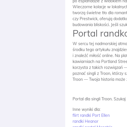
po esplanadzie z widokiem na 
Wieczorne kolacje w lokalnych
tworzą świetne tło dla romant
czy Prestwick, oferują dodat
budowania bliskości. Jeśli sz
Portal rand
W sercu tej nadmorskiej atmo
środku tego artykułu znajdzie
i znaleźć miłość online. Na p
kawiarniach na Portland Stre
korzysta z takich rozwiązań —
poznać singli z Troon, którzy
Troon — Twoja historia może z
Portal dla singli Troon.
Szukaj
Inne wyniki dla:
flirt randki Port Ellen
randki Heanor