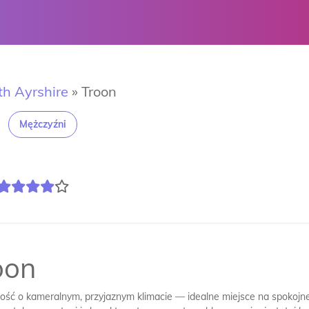
th Ayrshire
»
Troon
Mężczyźni
oon
ść o kameralnym, przyjaznym klimacie — idealne miejsce na spokojne 