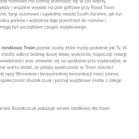
 każda rozmowa ma szansę przerodzić się w coś więcej.
 plaży i wspólne wypady na pole golfowe przy Royal Troon
rie, targi sezonowe i sąsiednie miasta South Ayrshire, jak Ayr
kolica parków i wybrzeża daje przestrzeń do rozmów i
mogą być początkiem czegoś wyjątkowego.
l randkowy Troon
poznać osoby, które myślą podobnie jak Ty. W
hodzi: odkryć bratnią duszę blisko wybrzeża, rozpocząć relację
ać wiadomości oraz umawiać się na spotkania przy esplanadzie, w
onie warto dodać, że polska społeczność w Troon również
i opcji filtrowania i bezpośredniej komunikacji masz szansę
o społeczności Buziak.co.uk i poznaj wyjątkowe osoby z całego
erwis Buziak.co.uk pokazuje serwis randkowy dla troon.