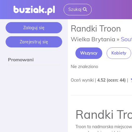
Szukaj
Randki Troon
Zaloguj się
Wielka Brytania »
Sou
Zarejestruj się
Wszyscy
Kobiety
Promowani
Nie znaleziono
Oceń wyniki |
4.52
(ocen:
44
)
|
Randki Tr
Troon to nadmorska miejscowo