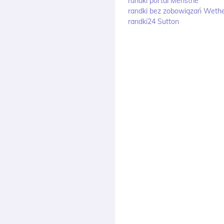
randki portal Menstrie
randki bez zobowiązań Weth
randki24 Sutton