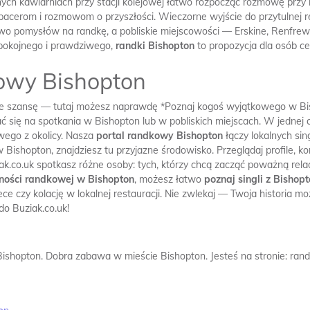
ch kawiarniach przy stacji kolejowej łatwo rozpocząć rozmowę przy k
spacerom i rozmowom o przyszłości. Wieczorne wyjście do przytulnej 
stwo pomysłów na randkę, a pobliskie miejscowości — Erskine, Renfre
spokojnego i prawdziwego,
randki Bishopton
to propozycja dla osób ce
kowy Bishopton
bie szansę — tutaj możesz naprawdę *Poznaj kogoś wyjątkowego w Bis
się na spotkania w Bishopton lub w pobliskich miejscach. W jednej c
wego z okolicy. Nasza
portal randkowy Bishopton
łączy lokalnych sin
ishopton, znajdziesz tu przyjazne środowisko. Przeglądaj profile, korz
ak.co.uk spotkasz różne osoby: tych, którzy chcą zacząć poważną relacj
ności randkowej w Bishopton
, możesz łatwo
poznaj singli z Bishop
ce czy kolację w lokalnej restauracji. Nie zwlekaj — Twoja historia mo
do Buziak.co.uk!
Bishopton.
Dobra zabawa w mieście Bishopton.
Jesteś na stronie: ran