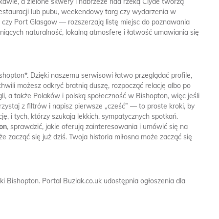
awie, a zielone skwery i nabrzeże nad rzeką Clyde tworzą
restauracji lub pubu, weekendowy targ czy wydarzenia w
w czy Port Glasgow — rozszerzają listę miejsc do poznawania
niących naturalność, lokalną atmosferę i łatwość umawiania się
hopton*. Dzięki naszemu serwisowi łatwo przeglądać profile,
hwili możesz odkryć bratnią duszę, rozpocząć relację albo po
gli, a także Polaków i polską społeczność w Bishopton, więc jeśli
ystaj z filtrów i napisz pierwsze „cześć” — to proste kroki, by
ę, i tych, którzy szukają lekkich, sympatycznych spotkań.
ton
, sprawdzić, jakie oferują zainteresowania i umówić się na
że zacząć się już dziś. Twoja historia miłosna może zacząć się
dki Bishopton.
Portal Buziak.co.uk udostępnia ogłoszenia dla