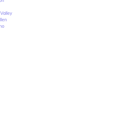
on
Valley
llen
dno