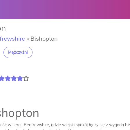
on
frewshire
»
Bishopton
Mężczyźni
shopton
ść w sercu Renfrewshire, gdzie wiejski spokój łączy się z wygodą bli