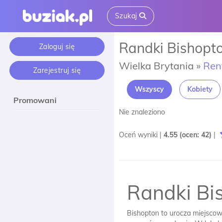
Szukaj
Randki Bishopt
Zaloguj się
Wielka Brytania »
Ren
Zarejestruj się
Wszyscy
Kobiety
Promowani
Nie znaleziono
Oceń wyniki |
4.55
(ocen:
42
)
|
Randki Bi
Bishopton to urocza miejscowo