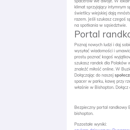
spacerów we dwoje. W lokalny
klimat sprzyjający intymnym 
świetlicy wiejskiej dają mnó
razem. Jeśli szukasz czegoś 
na spotkania w sąsiedztwie.
Portal rand
Poznaj nowych ludzi i daj so
wysyłać wiadomości i umawiać 
prostu poznać kogoś wyjątko
szukasz randek dla Polaków w B
znaleźć miłość online. W Buzi
Dołączając do naszej
społecz
spacer w parku, kawę przy rze
właśnie w Bishopton. Dołącz 
Bezpieczny portal randkowy 
bishopton.
Pozostałe wyniki: