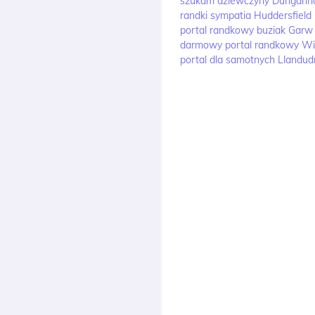
szukam dziewczyny Dungann
randki sympatia Huddersfield
portal randkowy buziak Garw 
darmowy portal randkowy Wi
portal dla samotnych Llandu