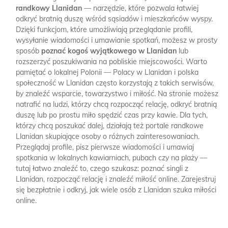
randkowy Llanidan
— narzędzie, które pozwala łatwiej
odkryć bratnią duszę wśród sąsiadów i mieszkańców wyspy.
Dzięki funkcjom, które umożliwiają przeglądanie profili,
wysyłanie wiadomości i umawianie spotkań, możesz w prosty
sposób
poznać kogoś wyjątkowego w Llanidan
lub
rozszerzyć poszukiwania na pobliskie miejscowości. Warto
pamiętać o lokalnej Polonii — Polacy w Llanidan i polska
społeczność w Llanidan często korzystają z takich serwisów,
by znaleźć wsparcie, towarzystwo i miłość. Na stronie możesz
natrafić na ludzi, którzy chcą rozpocząć relację, odkryć bratnią
duszę lub po prostu miło spędzić czas przy kawie. Dla tych,
którzy chcą poszukać dalej, działają też portale randkowe
Llanidan skupiające osoby o różnych zainteresowaniach.
Przeglądaj profile, pisz pierwsze wiadomości i umawiaj
spotkania w lokalnych kawiarniach, pubach czy na plaży —
tutaj łatwo znaleźć to, czego szukasz: poznać singli z
Llanidan, rozpocząć relację i znaleźć miłość online. Zarejestruj
się bezpłatnie i odkryj, jak wiele osób z Llanidan szuka miłości
online.