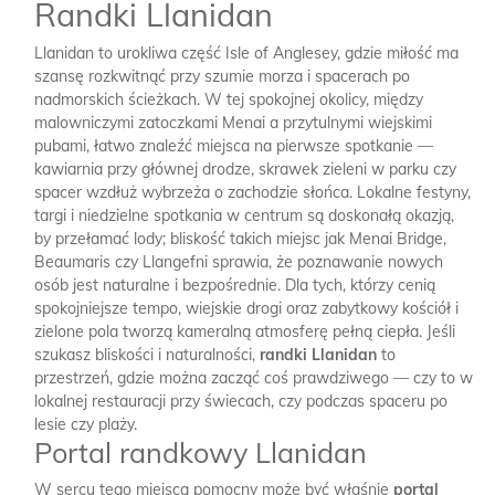
Randki Llanidan
Llanidan to urokliwa część Isle of Anglesey, gdzie miłość ma
szansę rozkwitnąć przy szumie morza i spacerach po
nadmorskich ścieżkach. W tej spokojnej okolicy, między
malowniczymi zatoczkami Menai a przytulnymi wiejskimi
pubami, łatwo znaleźć miejsca na pierwsze spotkanie —
kawiarnia przy głównej drodze, skrawek zieleni w parku czy
spacer wzdłuż wybrzeża o zachodzie słońca. Lokalne festyny,
targi i niedzielne spotkania w centrum są doskonałą okazją,
by przełamać lody; bliskość takich miejsc jak Menai Bridge,
Beaumaris czy Llangefni sprawia, że poznawanie nowych
osób jest naturalne i bezpośrednie. Dla tych, którzy cenią
spokojniejsze tempo, wiejskie drogi oraz zabytkowy kościół i
zielone pola tworzą kameralną atmosferę pełną ciepła. Jeśli
szukasz bliskości i naturalności,
randki Llanidan
to
przestrzeń, gdzie można zacząć coś prawdziwego — czy to w
lokalnej restauracji przy świecach, czy podczas spaceru po
lesie czy plaży.
Portal randkowy Llanidan
W sercu tego miejsca pomocny może być właśnie
portal