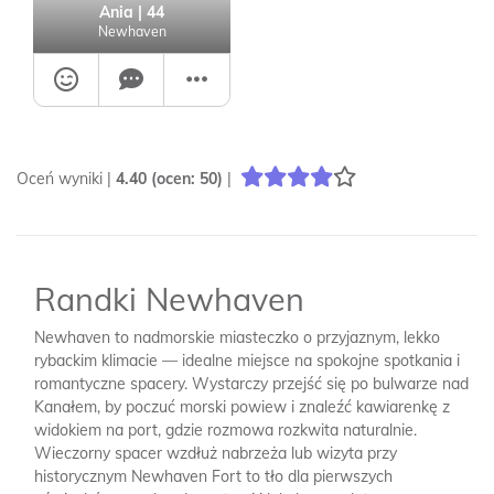
Ania
| 44
Newhaven
Oceń wyniki |
4.40
(ocen:
50
)
|
Randki Newhaven
Newhaven to nadmorskie miasteczko o przyjaznym, lekko
rybackim klimacie — idealne miejsce na spokojne spotkania i
romantyczne spacery. Wystarczy przejść się po bulwarze nad
Kanałem, by poczuć morski powiew i znaleźć kawiarenkę z
widokiem na port, gdzie rozmowa rozkwita naturalnie.
Wieczorny spacer wzdłuż nabrzeża lub wizyta przy
historycznym Newhaven Fort to tło dla pierwszych