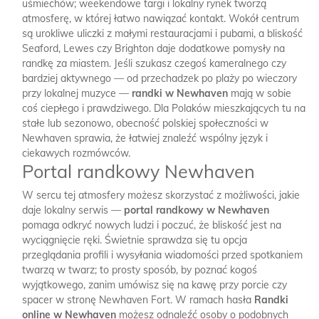
uśmiechów; weekendowe targi i lokalny rynek tworzą
atmosferę, w której łatwo nawiązać kontakt. Wokół centrum
są urokliwe uliczki z małymi restauracjami i pubami, a bliskość
Seaford, Lewes czy Brighton daje dodatkowe pomysły na
randkę za miastem. Jeśli szukasz czegoś kameralnego czy
bardziej aktywnego — od przechadzek po plaży po wieczory
przy lokalnej muzyce —
randki w Newhaven
mają w sobie
coś ciepłego i prawdziwego. Dla Polaków mieszkających tu na
stałe lub sezonowo, obecność polskiej społeczności w
Newhaven sprawia, że łatwiej znaleźć wspólny język i
ciekawych rozmówców.
Portal randkowy Newhaven
W sercu tej atmosfery możesz skorzystać z możliwości, jakie
daje lokalny serwis —
portal randkowy w Newhaven
pomaga odkryć nowych ludzi i poczuć, że bliskość jest na
wyciągnięcie ręki. Świetnie sprawdza się tu opcja
przeglądania profili i wysyłania wiadomości przed spotkaniem
twarzą w twarz; to prosty sposób, by poznać kogoś
wyjątkowego, zanim umówisz się na kawę przy porcie czy
spacer w stronę Newhaven Fort. W ramach hasła
Randki
online w Newhaven
możesz odnaleźć osoby o podobnych