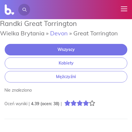
Randki Great Torrington
Wielka Brytania »
Devon
»
Great Torrington
Wszyscy
Kobiety
Mężczyźni
Nie znaleziono
Oceń wyniki |
4.39
(ocen:
38
)
|