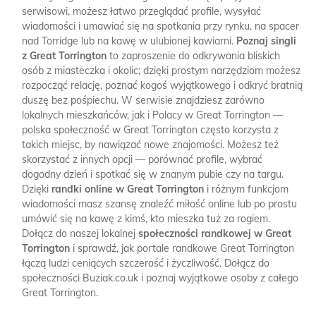
serwisowi, możesz łatwo przeglądać profile, wysyłać
wiadomości i umawiać się na spotkania przy rynku, na spacer
nad Torridge lub na kawę w ulubionej kawiarni.
Poznaj singli
z Great Torrington
to zaproszenie do odkrywania bliskich
osób z miasteczka i okolic; dzięki prostym narzędziom możesz
rozpocząć relację, poznać kogoś wyjątkowego i odkryć bratnią
duszę bez pośpiechu. W serwisie znajdziesz zarówno
lokalnych mieszkańców, jak i Polacy w Great Torrington —
polska społeczność w Great Torrington często korzysta z
takich miejsc, by nawiązać nowe znajomości. Możesz też
skorzystać z innych opcji — porównać profile, wybrać
dogodny dzień i spotkać się w znanym pubie czy na targu.
Dzięki
randki online w Great Torrington
i różnym funkcjom
wiadomości masz szansę znaleźć miłość online lub po prostu
umówić się na kawę z kimś, kto mieszka tuż za rogiem.
Dołącz do naszej lokalnej
społeczności randkowej w Great
Torrington
i sprawdź, jak portale randkowe Great Torrington
łączą ludzi ceniących szczerość i życzliwość. Dołącz do
społeczności Buziak.co.uk i poznaj wyjątkowe osoby z całego
Great Torrington.