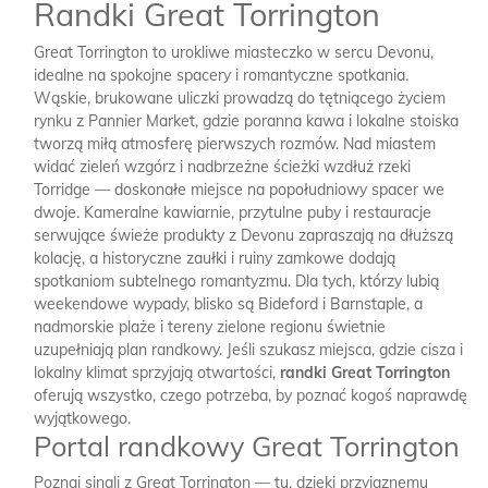
Randki Great Torrington
Great Torrington to urokliwe miasteczko w sercu Devonu,
idealne na spokojne spacery i romantyczne spotkania.
Wąskie, brukowane uliczki prowadzą do tętniącego życiem
rynku z Pannier Market, gdzie poranna kawa i lokalne stoiska
tworzą miłą atmosferę pierwszych rozmów. Nad miastem
widać zieleń wzgórz i nadbrzeżne ścieżki wzdłuż rzeki
Torridge — doskonałe miejsce na popołudniowy spacer we
dwoje. Kameralne kawiarnie, przytulne puby i restauracje
serwujące świeże produkty z Devonu zapraszają na dłuższą
kolację, a historyczne zaułki i ruiny zamkowe dodają
spotkaniom subtelnego romantyzmu. Dla tych, którzy lubią
weekendowe wypady, blisko są Bideford i Barnstaple, a
nadmorskie plaże i tereny zielone regionu świetnie
uzupełniają plan randkowy. Jeśli szukasz miejsca, gdzie cisza i
lokalny klimat sprzyjają otwartości,
randki Great Torrington
oferują wszystko, czego potrzeba, by poznać kogoś naprawdę
wyjątkowego.
Portal randkowy Great Torrington
Poznaj singli z Great Torrington — tu, dzięki przyjaznemu