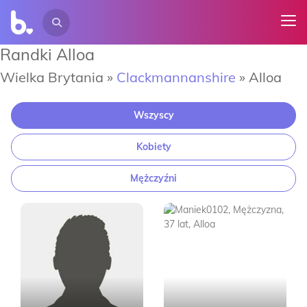
Randki Alloa
Wielka Brytania »
Clackmannanshire
»
Alloa
Wszyscy
Kobiety
Mężczyźni