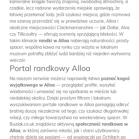
kameralne knajpki tworzą znajomą, swobodną atmosferę, a
rzadkie, lecz radosne wydarzenia miejskie sprawiają, że
łatwiej przełamać lody. Jeśli szukasz miejsca, gdzie rozmowa
ma szansę przerodzić się w prawdziwe uczucie, Alloa i
okoliczne miejscowości Clackmannanshire — jak Dollar, Alva
czy Tillicoultry — oferują scenerię sprzyjającą bliskości. W
takim klimacie
randki w Alloa
nabierają naturalności: prosty
spacer, wspólna kawa na rynku czy wizyta w lokalnym
muzeum potrafią zbliżyć ludzi bardziej niż niejeden wytworny
wieczór.
Portal randkowy Alloa
Na naszym serwisie możesz naprawdę łatwo
poznać kogoś
wyjątkowego w Alloa
— przeglądać profile, wysyłać
wiadomości i umawiać się na spotkania w mieście lub
niedalekiej okolicy. Dzięki prostym filtrom i lokalnym
wyszukiwaniom portale randkowe w Alloa pomagają odkryć
bratnią duszę niezależnie od tego, czy szukasz długotrwałej
relacji, czy miłego towarzystwa na weekendowy spacer. W
Buziak.co.uk znajdziesz aktywną
społeczność randkowa w
Alloa
, w której zarówno młodsi, jak i starsi użytkownicy
chętnie dzielą się pasjami — od wspinaczki po Ochilach po