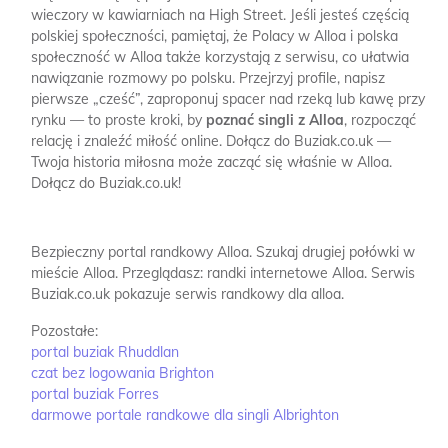
wieczory w kawiarniach na High Street. Jeśli jesteś częścią
polskiej społeczności, pamiętaj, że Polacy w Alloa i polska
społeczność w Alloa także korzystają z serwisu, co ułatwia
nawiązanie rozmowy po polsku. Przejrzyj profile, napisz
pierwsze „cześć”, zaproponuj spacer nad rzeką lub kawę przy
rynku — to proste kroki, by
poznać singli z Alloa
, rozpocząć
relację i znaleźć miłość online. Dołącz do Buziak.co.uk —
Twoja historia miłosna może zacząć się właśnie w Alloa.
Dołącz do Buziak.co.uk!
Bezpieczny portal randkowy Alloa.
Szukaj drugiej połówki w
mieście Alloa.
Przeglądasz: randki internetowe Alloa.
Serwis
Buziak.co.uk pokazuje serwis randkowy dla alloa.
Pozostałe:
portal buziak Rhuddlan
czat bez logowania Brighton
portal buziak Forres
darmowe portale randkowe dla singli Albrighton