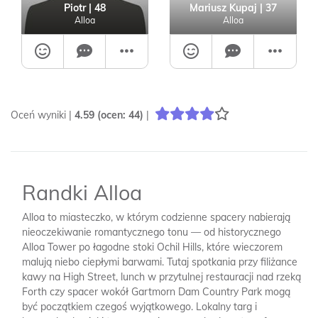
Piotr
| 48
Mariusz Kupaj
| 37
Alloa
Alloa
Oceń wyniki |
4.59
(ocen:
44
)
|
Randki Alloa
Alloa to miasteczko, w którym codzienne spacery nabierają
nieoczekiwanie romantycznego tonu — od historycznego
Alloa Tower po łagodne stoki Ochil Hills, które wieczorem
malują niebo ciepłymi barwami. Tutaj spotkania przy filiżance
kawy na High Street, lunch w przytulnej restauracji nad rzeką
Forth czy spacer wokół Gartmorn Dam Country Park mogą
być początkiem czegoś wyjątkowego. Lokalny targ i