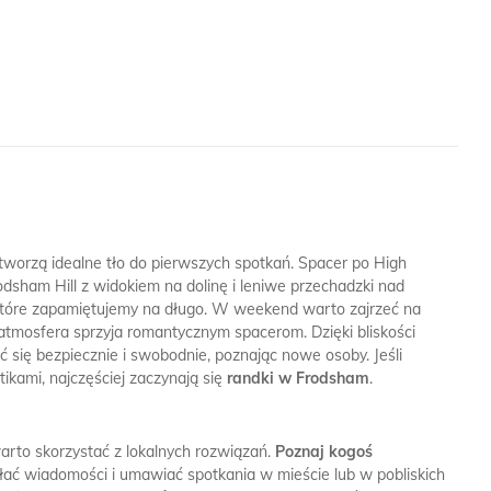
 tworzą idealne tło do pierwszych spotkań. Spacer po High
dsham Hill z widokiem na dolinę i leniwe przechadzki nad
y, które zapamiętujemy na długo. W weekend warto zajrzeć na
ie atmosfera sprzyja romantycznym spacerom. Dzięki bliskości
się bezpiecznie i swobodnie, poznając nowe osoby. Jeśli
tikami, najczęściej zaczynają się
randki w Frodsham
.
rto skorzystać z lokalnych rozwiązań.
Poznaj kogoś
yłać wiadomości i umawiać spotkania w mieście lub w pobliskich