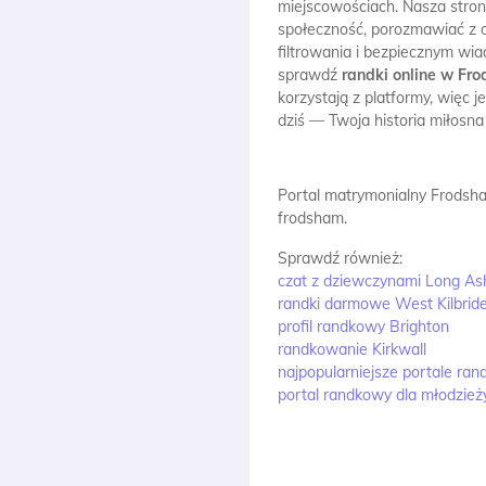
miejscowościach. Nasza stron
społeczność, porozmawiać z os
filtrowania i bezpiecznym wi
sprawdź
randki online w Fr
korzystają z platformy, więc 
dziś — Twoja historia miłosn
Portal matrymonialny Frodsh
frodsham.
Sprawdź również:
czat z dziewczynami Long As
randki darmowe West Kilbrid
profil randkowy Brighton
randkowanie Kirkwall
najpopularniejsze portale ra
portal randkowy dla młodzie