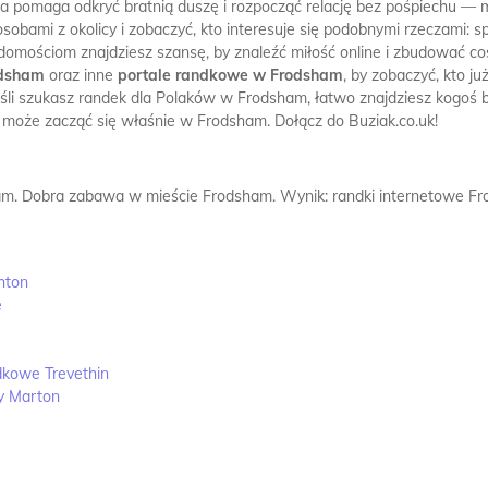
a pomaga odkryć bratnią duszę i rozpocząć relację bez pośpiechu —
obami z okolicy i zobaczyć, kto interesuje się podobnymi rzeczami: sp
adomościom znajdziesz szansę, by znaleźć miłość online i zbudować co
odsham
oraz inne
portale randkowe w Frodsham
, by zobaczyć, kto j
jeśli szukasz randek dla Polaków w Frodsham, łatwo znajdziesz kogoś b
a może zacząć się właśnie w Frodsham. Dołącz do Buziak.co.uk!
am.
Dobra zabawa w mieście Frodsham.
Wynik: randki internetowe F
hton
e
ndkowe Trevethin
ży Marton