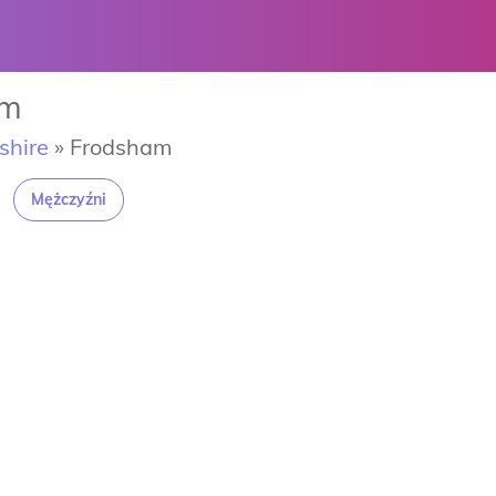
am
shire
»
Frodsham
Mężczyźni