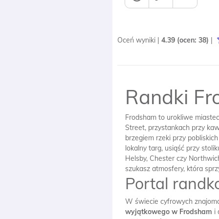
Oceń wyniki |
4.39
(ocen:
38
)
|
Randki F
Frodsham to urokliwe miastecz
Street, przystankach przy kaw
brzegiem rzeki przy pobliskic
lokalny targ, usiąść przy stol
Helsby, Chester czy Northwic
szukasz atmosfery, która sprzy
Portal rand
W świecie cyfrowych znajomoś
wyjątkowego w Frodsham
i 