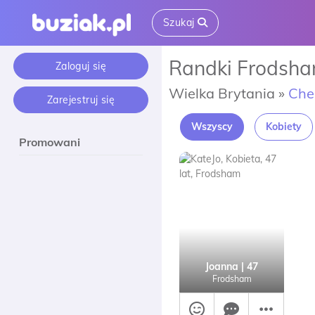
Szukaj
Randki Frodsh
Zaloguj się
Wielka Brytania »
Che
Zarejestruj się
Wszyscy
Kobiety
Promowani
Joanna
| 47
Frodsham