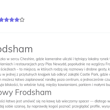
rodsham
ko w sercu Cheshire, gdzie kameralne uliczki i tętniący lokalny rynek
iarniach i restauracjach przy Plas Newydd, popołudnie na wzgórzu Fro
h ścieżkach – to miejsca, w których rodzą się rozmowy i drobne gest
iku w jednej z przytulnych knajpek lub odkryć zakątki Castle Park, gdz
h możesz łatwo zaplanować randkę poza centrum, a jednocześnie czuć 
ja bliskości, to właśnie tutaj, między kawiarniami, parkiem i małymi bu
kowy Frodsham
ci łatwo jest umówić się na kawę lub wieczorny spacer — dlatego wa
daj sobie szansę, by naprawdę kogoś poznać: przeglądać profile, wys