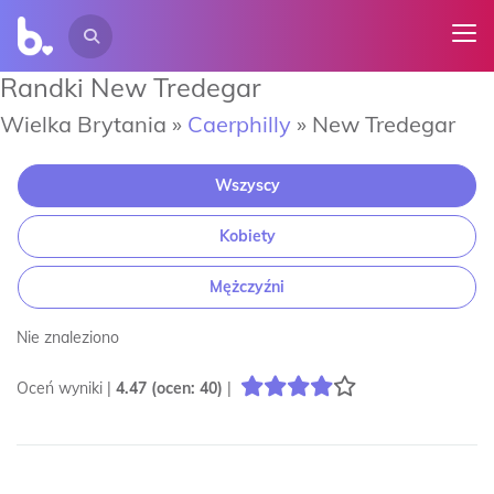
Randki New Tredegar
Wielka Brytania »
Caerphilly
»
New Tredegar
Wszyscy
Kobiety
Mężczyźni
Nie znaleziono
Oceń wyniki |
4.47
(ocen:
40
)
|