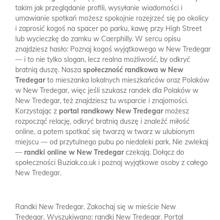
takim jak przeglądanie profili, wysyłanie wiadomości i
umawianie spotkań możesz spokojnie rozejrzeć się po okolicy
i zaprosić kogoś na spacer po parku, kawę przy High Street
lub wycieczkę do zamku w Caerphilly. W sercu opisu
znajdziesz hasło: Poznaj kogoś wyjątkowego w New Tredegar
— i to nie tylko slogan, lecz realna możliwość, by odkryć
bratnią duszę. Nasza
społeczność randkowa w New
Tredegar
to mieszanka lokalnych mieszkańców oraz Polaków
w New Tredegar, więc jeśli szukasz randek dla Polaków w
New Tredegar, też znajdziesz tu wsparcie i znajomości.
Korzystając z
portal randkowy New Tredegar
możesz
rozpocząć relację, odkryć bratnią duszę i znaleźć miłość
online, a potem spotkać się twarzą w twarz w ulubionym
miejscu — od przytulnego pubu po niedaleki park. Nie zwlekaj
—
randki online w New Tredegar
czekają. Dołącz do
społeczności Buziak.co.uk i poznaj wyjątkowe osoby z całego
New Tredegar.
Randki New Tredegar.
Zakochaj się w mieście New
Tredegar.
Wyszukiwano: randki New Tredegar.
Portal