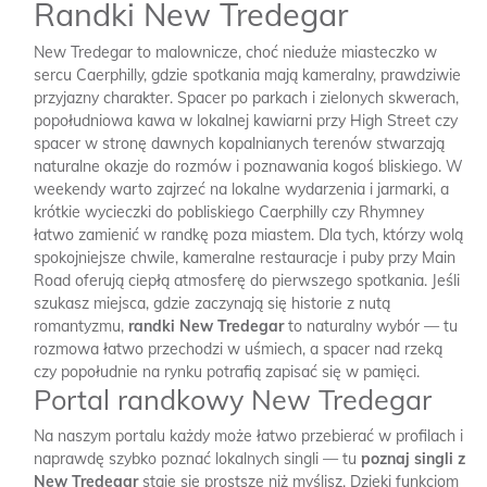
Randki New Tredegar
New Tredegar to malownicze, choć nieduże miasteczko w
sercu Caerphilly, gdzie spotkania mają kameralny, prawdziwie
przyjazny charakter. Spacer po parkach i zielonych skwerach,
popołudniowa kawa w lokalnej kawiarni przy High Street czy
spacer w stronę dawnych kopalnianych terenów stwarzają
naturalne okazje do rozmów i poznawania kogoś bliskiego. W
weekendy warto zajrzeć na lokalne wydarzenia i jarmarki, a
krótkie wycieczki do pobliskiego Caerphilly czy Rhymney
łatwo zamienić w randkę poza miastem. Dla tych, którzy wolą
spokojniejsze chwile, kameralne restauracje i puby przy Main
Road oferują ciepłą atmosferę do pierwszego spotkania. Jeśli
szukasz miejsca, gdzie zaczynają się historie z nutą
romantyzmu,
randki New Tredegar
to naturalny wybór — tu
rozmowa łatwo przechodzi w uśmiech, a spacer nad rzeką
czy popołudnie na rynku potrafią zapisać się w pamięci.
Portal randkowy New Tredegar
Na naszym portalu każdy może łatwo przebierać w profilach i
naprawdę szybko poznać lokalnych singli — tu
poznaj singli z
New Tredegar
staje się prostsze niż myślisz. Dzięki funkcjom