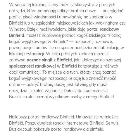
W sercu tej lokalnej sceny możesz skorzystać z prostych
narzędzi, które pomagają odkryć bratnią duszę — przeglądać
profile, pisać wiadomości i umawiać się na spotkania w
Binfield lub w sąsiednich miejscowościach jak Wokingham czy
Windsor. Dzięki możliwościom, jakie dają
portal randkowy
Binfield
, możesz naprawdę poznać kogoś bliskiego: *Poznaj
kogoś wyjątkowego w Binfield* — rozpocznij rozmowę,
poznaj pasje i umów się na spacer nad jeziorem lub kolację w
lokalnej restauracji. W kilku prostych krokach możesz
zarówno
poznać singli z Binfield
, jak i dołączyć do szerszej
społeczności randkowej w Binfield
korzystając z różnych
opcji komunikacji. To miejsce dla tych, którzy chcą poznać
kogoś wyjątkowego, rozpocząć relację lub znaleźć miłość
online — odkryć bratnią duszę jest łatwiej, gdy masz
narzędzia i lokalne wsparcie. Dołącz do społeczności
Buziak.co.uk i poznaj wyjątkowe osoby z całego Binfield.
Najlepszy portal randkowy Binfield.
Umawiaj się w mieście
Binfield.
Poszukiwałeś: randki internetowe Binfield.
Serwis
Buziak.co.uk pokazuje portal randkowy dla binfield.