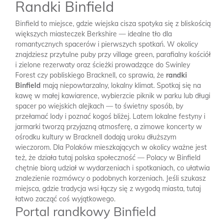
Randki Binfield
Binfield to miejsce, gdzie wiejska cisza spotyka się z bliskością
większych miasteczek Berkshire — idealne tło dla
romantycznych spacerów i pierwszych spotkań. W okolicy
znajdziesz przytulne puby przy village green, parafialny kościół
i zielone rezerwaty oraz ścieżki prowadzące do Swinley
Forest czy pobliskiego Bracknell, co sprawia, że
randki
Binfield
mają niepowtarzalny, lokalny klimat. Spotkaj się na
kawę w małej kawiarence, wybierzcie piknik w parku lub długi
spacer po wiejskich alejkach — to świetny sposób, by
przełamać lody i poznać kogoś bliżej. Latem lokalne festyny i
jarmarki tworzą przyjazną atmosferę, a zimowe koncerty w
ośrodku kultury w Bracknell dodają uroku dłuższym
wieczorom. Dla Polaków mieszkających w okolicy ważne jest
też, że działa tutaj polska społeczność — Polacy w Binfield
chętnie biorą udział w wydarzeniach i spotkaniach, co ułatwia
znalezienie rozmówcy o podobnych korzeniach. Jeśli szukasz
miejsca, gdzie tradycja wsi łączy się z wygodą miasta, tutaj
łatwo zacząć coś wyjątkowego.
Portal randkowy Binfield