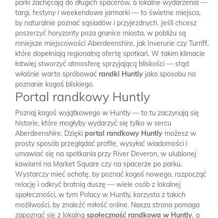
parki zachęcają do długich spacerów, a lokalne wydarzenia —
targi, festyny i weekendowe jarmarki — to świetne miejsca,
by naturalnie poznać sąsiadów i przyjezdnych. Jeśli chcesz
poszerzyć horyzonty poza granice miasta, w pobliżu są
mniejsze miejscowości Aberdeenshire, jak Inverurie czy Turriff,
które dopełniają regionalną ofertę spotkań. W takim klimacie
łatwiej stworzyć atmosferę sprzyjającą bliskości — stąd
właśnie warto spróbować
randki Huntly
jako sposobu na
poznanie kogoś bliskiego.
Portal randkowy Huntly
Poznaj kogoś wyjątkowego w Huntly — to tu zaczynają się
historie, które mogłyby wydarzyć się tylko w sercu
Aberdeenshire. Dzięki
portal randkowy Huntly
możesz w
prosty sposób przeglądać profile, wysyłać wiadomości i
umawiać się na spotkania przy River Deveron, w ulubionej
kawiarni na Market Square czy na spacerze po parku.
Wystarczy mieć ochotę, by poznać kogoś nowego, rozpocząć
relację i odkryć bratnią duszę — wiele osób z lokalnej
społeczności, w tym Polacy w Huntly, korzysta z takich
możliwości, by znaleźć miłość online. Nasza strona pomaga
zapoznać się z lokalną
społeczność randkowa w Huntly
, a