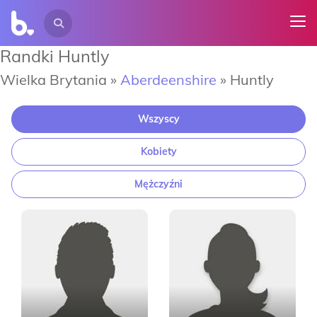
Randki Huntly
Wielka Brytania »
Aberdeenshire
»
Huntly
Wszyscy
Kobiety
Mężczyźni