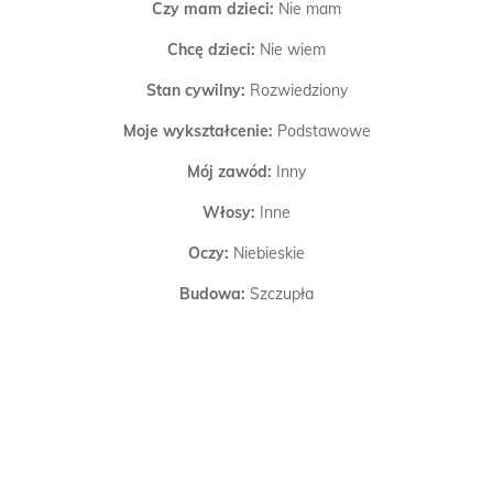
Czy mam dzieci:
Nie mam
Chcę dzieci:
Nie wiem
Stan cywilny:
Rozwiedziony
Moje wykształcenie:
Podstawowe
Mój zawód:
Inny
Włosy:
Inne
Oczy:
Niebieskie
Budowa:
Szczupła
Mój wzrost:
175 cm
Papierosy:
Palę
Alkohol:
Lubię tylko okazjonalnie
Poszukuję:
Przyjaźni, Miłości