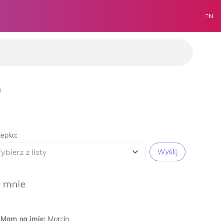
EN
epka:
Wyślij
 mnie
Mam na imię:
Marcin