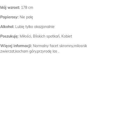
Mój wzrost:
178 cm
Papierosy:
Nie palę
Alkohol:
Lubię tylko okazjonalnie
Poszukuję:
Miłości, Bliskich spotkań, Kobiet
Więcej informacji:
Normalny facet skromny,milosnik
zwierzat,kocham góry,przyrodę las .