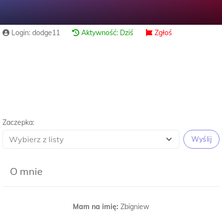
Login: dodge11
Aktywność: Dziś
Zgłoś
Zaczepka:
Wyślij
O mnie
Mam na imię:
Zbigniew