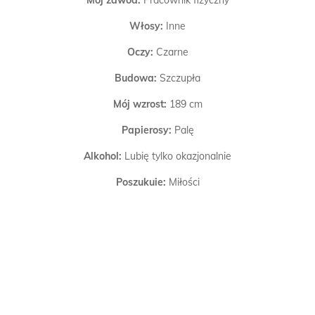
Włosy:
Inne
Oczy:
Czarne
Budowa:
Szczupła
Mój wzrost:
189 cm
Papierosy:
Palę
Alkohol:
Lubię tylko okazjonalnie
Poszukuję:
Miłości
Zweryfikowano:
Dokonano weryfikacji SMSem.
Więcej informacji:
ciężko coś pisać o sobie bo to inni
oceniają jaki jesteś