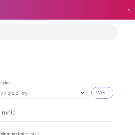
EN
epka:
Wyślij
 mnie
Mam na imię:
Jacek