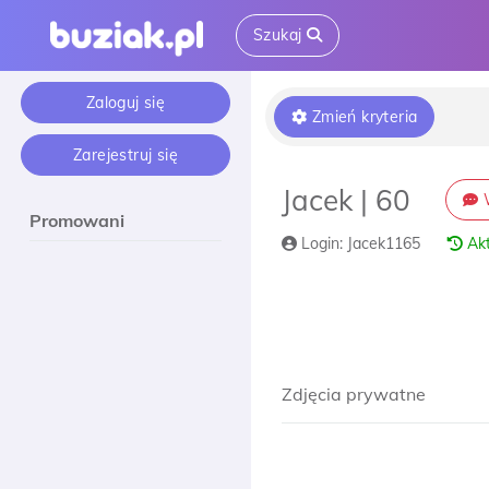
Szukaj
Zaloguj się
Zmień kryteria
Zarejestruj się
Jacek | 60
W
Promowani
Login: Jacek1165
Akt
Zdjęcia prywatne