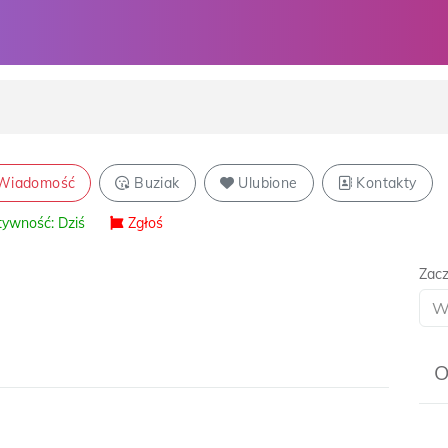
iadomość
Buziak
Ulubione
Kontakty
ywność: Dziś
Zgłoś
Zacz
O